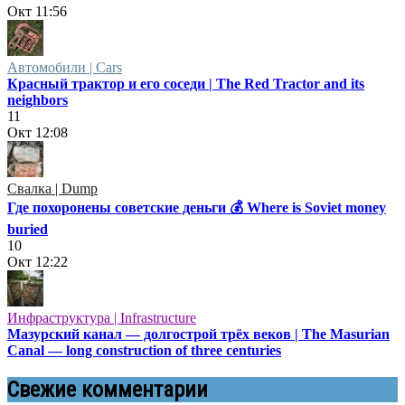
Окт
11:56
Автомобили | Cars
Красный трактор и его соседи | The Red Tractor and its
neighbors
11
Окт
12:08
Свалка | Dump
Где похоронены советские деньги 💰 Where is Soviet money
buried
10
Окт
12:22
Инфраструктура | Infrastructure
Мазурский канал — долгострой трёх веков | The Masurian
Canal — long construction of three centuries
Свежие комментарии