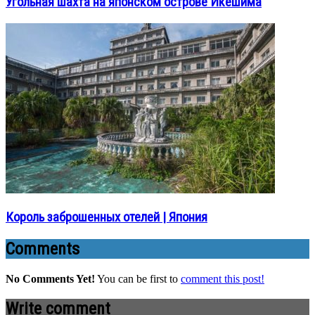
Угольная шахта на японском острове Икешима
Король заброшенных отелей | Япония
Comments
No Comments Yet!
You can be first to
comment this post!
Write comment