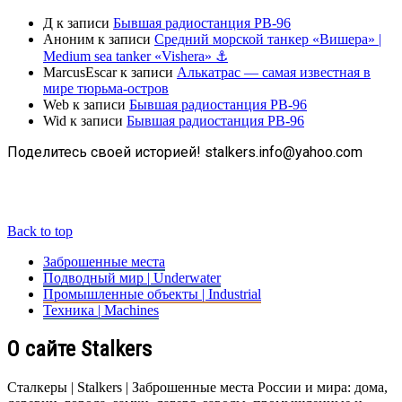
Д
к записи
Бывшая радиостанция РВ-96
Аноним
к записи
Средний морской танкер «Вишера» |
Medium sea tanker «Vishera» ⚓
MarcusEscar
к записи
Алькатрас — самая известная в
мире тюрьма-остров
Web
к записи
Бывшая радиостанция РВ-96
Wid
к записи
Бывшая радиостанция РВ-96
Поделитесь своей историей! stalkers.info@yahoo.com
Back to top
Заброшенные места
Подводный мир | Underwater
Промышленные объекты | Industrial
Техника | Machines
О сайте Stalkers
Сталкеры | Stalkers | Заброшенные места России и мира: дома,