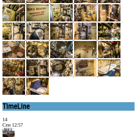
TimeLine
14
Сен
12:57