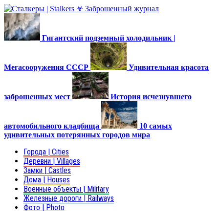
Гигантский подземный холодильник |
Мегасооружения СССР
Удивительная красота
заброшенных мест
История исчезнувшего
автомобильного кладбища
10 самых
удивительных потерянных городов мира
Города | Cities
Деревни | Villages
Замки | Castles
Дома | Houses
Военные объекты | Military
Железные дороги | Railways
Фото | Photo