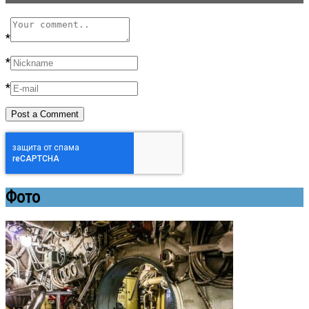
*
*
*
Фото