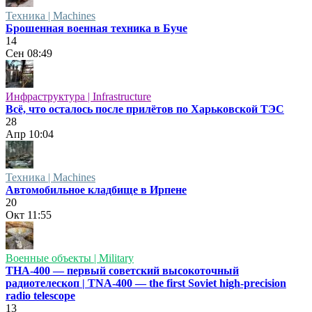
Техника | Machines
Брошенная военная техника в Буче
14
Сен
08:49
Инфраструктура | Infrastructure
Всё, что осталось после прилётов по Харьковской ТЭС
28
Апр
10:04
Техника | Machines
Автомобильное кладбище в Ирпене
20
Окт
11:55
Военные объекты | Military
ТНА-400 — первый советский высокоточный
радиотелескоп | TNA-400 — the first Soviet high-precision
radio telescope
13