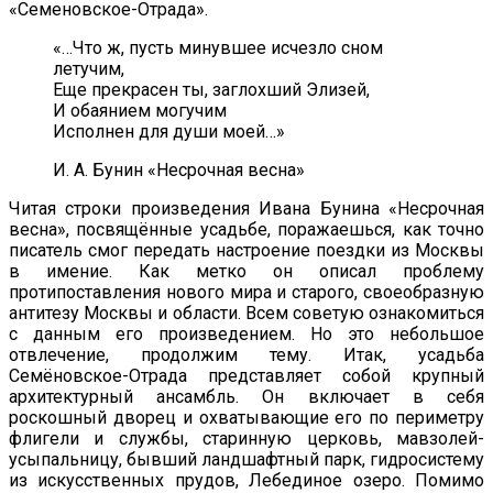
«Семеновское-Отрада».
«…Что ж, пусть минувшее исчезло сном
летучим,
Еще прекрасен ты, заглохший Элизей,
И обаянием могучим
Исполнен для души моей…»
И. А. Бунин «Несрочная весна»
Читая строки произведения Ивана Бунина «Несрочная
весна», посвящённые усадьбе, поражаешься, как точно
писатель смог передать настроение поездки из Москвы
в имение. Как метко он описал проблему
протипоставления нового мира и старого, своеобразную
антитезу Москвы и области. Всем советую ознакомиться
с данным его произведением. Но это небольшое
отвлечение, продолжим тему. Итак, усадьба
Семёновское-Отрада представляет собой крупный
архитектурный ансамбль. Он включает в себя
роскошный дворец и охватывающие его по периметру
флигели и службы, старинную церковь, мавзолей-
усыпальницу, бывший ландшафтный парк, гидросистему
из искусственных прудов, Лебединое озеро. Помимо