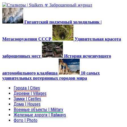
Гигантский подземный холодильник |
Мегасооружения СССР
Удивительная красота
заброшенных мест
История исчезнувшего
автомобильного кладбища
10 самых
удивительных потерянных городов мира
Города | Cities
Деревни | Villages
Замки | Castles
Дома | Houses
Военные объекты | Military
Железные дороги | Railways
Фото | Photo