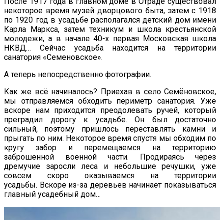
После 1917 года в главном доме в Отраде существовал
некоторое время музей дворцового быта, затем с 1918
по 1920 год в усадьбе располагался детский дом имени
Карла Маркса, затем техникум и школа крестьянской
молодежи, а в начале 40-х первая Московская школа
НКВД… Сейчас усадьба находится на территории
санатория «Семеновское».
А теперь непосредственно фотографии.
Как же всё начиналось? Приехав в село Семёновское,
мы отправляемся обходить периметр санатория. Уже
вскоре нам приходится преодолевать ручей, который
преградил дорогу к усадьбе. Он был достаточно
сильный, поэтому пришлось переставлять камни и
прыгать по ним. Некоторое время спустя мы обходим по
кругу забор и перемещаемся на территорию
заброшенной военной части. Продираясь через
дремучие заросли леса и небольшие речушки, уже
совсем скоро оказываемся на территории
усадьбы. Вскоре из-за деревьев начинает показываться
главный усадебный дом…