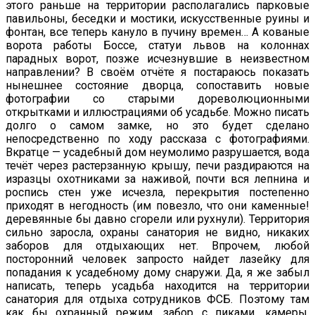
этого раньше на территории располагались парковые
павильоны, беседки и мостики, искусственные руины и
фонтан, все теперь кануло в пучину времен… А кованые
ворота работы Боссе, статуи львов на колоннах
парадных ворот, позже исчезнувшие в неизвестном
направлении? В своём отчёте я постараюсь показать
нынешнее состояние дворца, сопоставить новые
фотографии со старыми дореволюционными
открытками и иллюстрациями об усадьбе. Можно писать
долго о самом замке, но это будет сделано
непосредственно по ходу рассказа с фотографиями.
Вкратце — усадебный дом неумолимо разрушается, вода
течёт через растерзанную крышу, печи раздираются на
изразцы охотниками за наживой, почти вся лепнина и
роспись стен уже исчезла, перекрытия постепенно
приходят в негодность (им повезло, что они каменные!
деревянные бы давно сгорели или рухнули). Территория
сильно заросла, охраны санатория не видно, никаких
заборов для отдыхающих нет. Впрочем, любой
посторонний человек запросто найдет лазейку для
попадания к усадебному дому снаружи. Да, я же забыл
написать, теперь усадьба находится на территории
санатория для отдыха сотрудников ФСБ. Поэтому там
как бы охранный режим, забор с пиками, камеры,