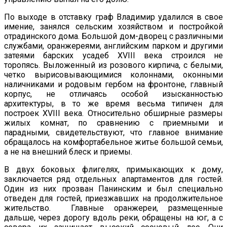
По выходе в отставку граф Владимир удалился в свое
имение, занялся сельским хозяйством и постройкой
отрадинского дома. Большой дом-дворец с различными
службами, оранжереями, английским парком и другими
затеями барских усадеб XVIII века строился не
торопясь. Выложенный из розового кирпича, с белыми,
четко вырисовывающимися колоннами, оконными
наличниками и родовым гербом на фронтоне, главный
корпус, не отличаясь особой изысканностью
архитектуры, в то же время весьма типичен для
построек XVIII века. Относительно обширные размеры
жилых комнат, по сравнению с приемными и
парадными, свидетельствуют, что главное внимание
обращалось на комфортабельное житье большой семьи,
а не на внешний блеск и приемы.
В двух боковых флигелях, примыкающих к дому,
заключается ряд отдельных апартаментов для гостей.
Один из них прозван Панинским и был специально
отведен для гостей, приезжавших на продолжительное
жительство. Главные оранжереи, размещенные
дальше, через дорогу вдоль реки, обращены на юг, а с