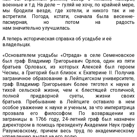
военные и т.д. На деле — гуляй не хочу, по крайней мере,
мы бродили везде, где хотели, и никого так и не
встретили. Погода, кстати, сначала была весенне-
пасмурная, но потом на радость
нам значительно улучшилась.
А теперь историческая справка об усадьбе и её
владельцах.
«Основателем усадьбы «Отрада» в селе Семеновское
был граф Владимир Григорьевич Орлов, один из пяти
братьев Орловых, из которых Алексей был героем
Чесмы, а Григорий был близок к Екатерине II. Получив
заграничное образование в Лейпцигском университете,
граф Владимир Григорьевич более тяготел к науке и
тихой сельской жизни, чем к блестящей столичной,
полной придворной суеты, жизни своих
братьев. Пребывание в Лейпциге оставило в нем
особое уважение к науке и ученым, за что императрица
прозвала его философом. По возвращении из
заграницы в 1766 году, 24-летний граф был назначен
директором в помощь президенту Академии Наук графу
Разумовскому, причем весь труд по академическому
управлению выпал на его долю.