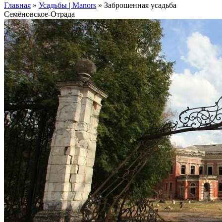
Главная
»
Усадьбы | Manors
»
Заброшенная усадьба
Семёновское-Отрада