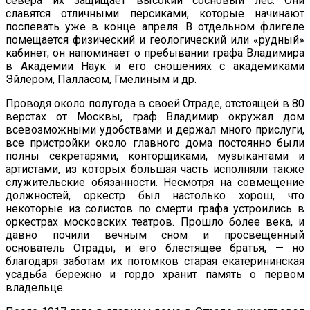
севера их защищает высокий сосновый лес. Они
славятся отличными персиками, которые начинают
поспевать уже в конце апреля. В отдельном флигеле
помещается физический и геологический или «рудный»
кабинет; он напоминает о пребывании графа Владимира
в Академии Наук и его сношениях с академиками
Эйлером, Палласом, Гмелиным и др.
Проводя около полугода в своей Отраде, отстоящей в 80
верстах от Москвы, граф Владимир окружал дом
всевозможными удобствами и держал много прислуги,
все пристройки около главного дома постоянно были
полны секретарями, конторщиками, музыкантами и
артистами, из которых большая часть исполняли также
служительские обязанности. Несмотря на совмещение
должностей, оркестр был настолько хорош, что
некоторые из солистов по смерти графа устроились в
оркестрах московских театров. Прошло более века, и
давно почили вечным сном и просвещенный
основатель Отрады, и его блестящее братья, — но
благодаря заботам их потомков старая екатерининская
усадьба бережно и гордо хранит память о первом
владельце.