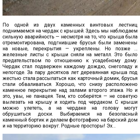
По одной из двух каменных винтовых лестниц
поднимаемся на чердак с крышей. Здесь мы наблюдаем
сильную аварийность — несмотря на то, что крыша была
отремонтирована, подгнившие брусья были заменены
на новые, перекрытия — укреплены. Но позже …
железные листы с крыши сняли на металл. Это было
предательством по отношению к усадебному дому.
Чердак стал подвержен каждому дождю, снегопаду и
непогоде. За пару десятков лет деревянная крыша под
жестью стала рассыпаться как карточный домик, брусья
стали обваливаться. Хорошо, что снизу расположено
каменное перекрытие над залами второго этажа. Но и
это, увы, не панацея. Тем, кто соберётся — не советую
вылезать на крышу и ходить под чердаком. С крыши
можно улететь, а на чердаке на голову могут
обрушиться доски. Выбираемся на безопасный
каменный бортик и делаем фотографию на барский дом
и на территорию вокруг. Родные просторы! Эх…