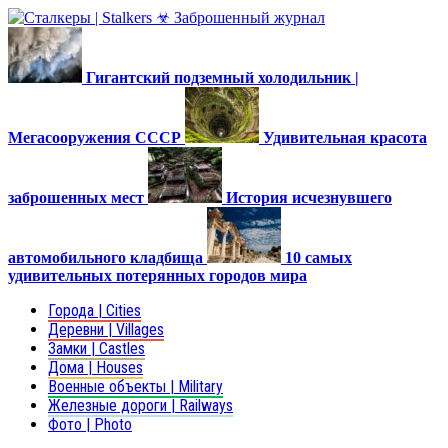
Гигантский подземный холодильник |
Мегасооружения СССР
Удивительная красота
заброшенных мест
История исчезнувшего
автомобильного кладбища
10 самых
удивительных потерянных городов мира
Города | Cities
Деревни | Villages
Замки | Castles
Дома | Houses
Военные объекты | Military
Железные дороги | Railways
Фото | Photo