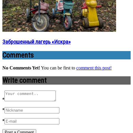
Заброшенный лагерь «Искра»
Comments
No Comments Yet!
You can be first to
comment this post!
Write comment
*
*
*