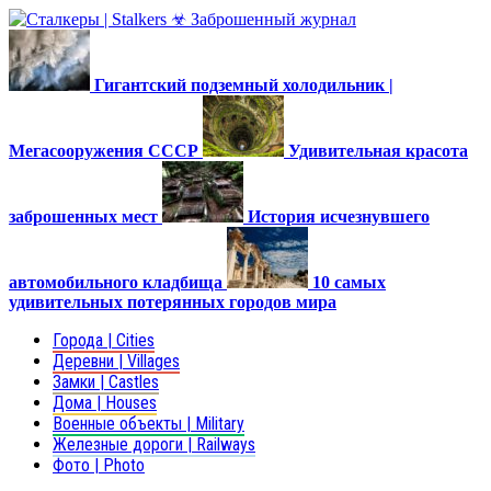
Гигантский подземный холодильник |
Мегасооружения СССР
Удивительная красота
заброшенных мест
История исчезнувшего
автомобильного кладбища
10 самых
удивительных потерянных городов мира
Города | Cities
Деревни | Villages
Замки | Castles
Дома | Houses
Военные объекты | Military
Железные дороги | Railways
Фото | Photo