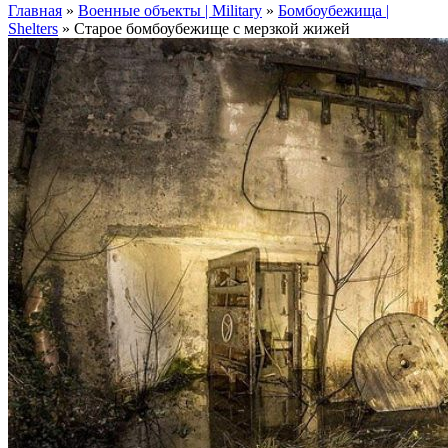
Главная
»
Военные объекты | Military
»
Бомбоубежища |
Shelters
»
Старое бомбоубежище с мерзкой жижей