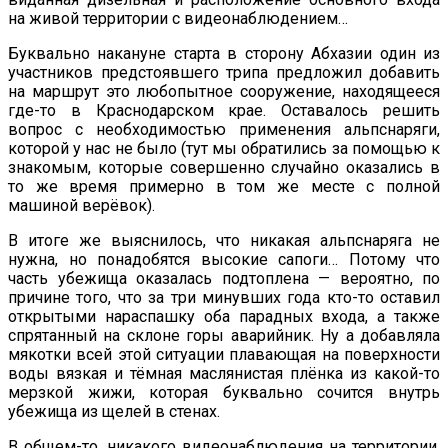
на живой территории с видеонаблюдением…
Буквально накануне старта в сторону Абхазии один из
участников предстоявшего трипа предложил добавить
на маршрут это любопытное сооружение, находящееся
где-то в Краснодарском крае. Оставалось решить
вопрос с необходимостью применения альпснаряги,
которой у нас не было (тут мы обратились за помощью к
знакомым, которые совершенно случайно оказались в
то же время примерно в том же месте с полной
машиной верёвок).
В итоге же выяснилось, что никакая альпснаряга не
нужна, но понадобятся высокие сапоги… Потому что
часть убежища оказалась подтоплена — вероятно, по
причине того, что за три минувших года кто-то оставил
открытыми нараспашку оба парадных входа, а также
спрятанный на склоне горы аварийник. Ну а добавляла
мякотки всей этой ситуации плавающая на поверхности
воды вязкая и тёмная маслянистая плёнка из какой-то
мерзкой жижи, которая буквально сочится внутрь
убежища из щелей в стенах.
В общем-то, никакого видеонаблюдения на территории,