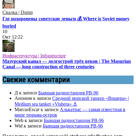
Свалка | Dump
Где похоронены советские деньги 💰 Where is Soviet money
buried
10
Окт
12:22
Инфраструктура | Infrastructure
Мазурский канал — долгострой трёх веков | The Masurian
Canal — long construction of three centuries
Свежие комментарии
Д
к записи
Бывшая радиостанция РВ-96
Аноним
к записи
Средний морской танкер «Вишера» |
Medium sea tanker «Vishera» ⚓
MarcusEscar
к записи
Алькатрас — самая известная в
мире тюрьма-остров
Web
к записи
Бывшая радиостанция РВ-96
Wid
к записи
Бывшая радиостанция РВ-96