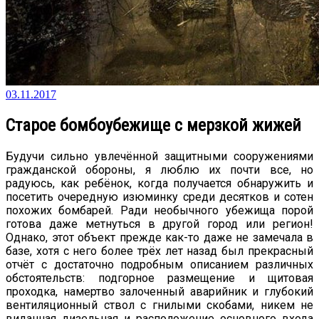
03.11.2017
Старое бомбоубежище с мерзкой жижей
Будучи сильно увлечённой защитными сооружениями
гражданской обороны, я люблю их почти все, но
радуюсь, как ребёнок, когда получается обнаружить и
посетить очередную изюминку среди десятков и сотен
похожих бомбарей. Ради необычного убежища порой
готова даже метнуться в другой город или регион!
Однако, этот объект прежде как-то даже не замечала в
базе, хотя с него более трёх лет назад был прекрасный
отчёт с достаточно подробным описанием различных
обстоятельств: подгорное размещение и щитовая
проходка, намертво залоченный аварийник и глубокий
вентиляционный ствол с гнилыми скобами, никем не
виданная дизельная и расположение основного входа