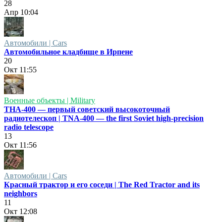
28
Апр
10:04
Автомобили | Cars
Автомобильное кладбище в Ирпене
20
Окт
11:55
Военные объекты | Military
ТНА-400 — первый советский высокоточный
радиотелескоп | TNA-400 — the first Soviet high-precision
radio telescope
13
Окт
11:56
Автомобили | Cars
Красный трактор и его соседи | The Red Tractor and its
neighbors
11
Окт
12:08