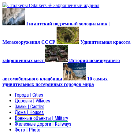
Гигантский подземный холодильник |
Мегасооружения СССР
Удивительная красота
заброшенных мест
История исчезнувшего
автомобильного кладбища
10 самых
удивительных потерянных городов мира
Города | Cities
Деревни | Villages
Замки | Castles
Дома | Houses
Военные объекты | Military
Железные дороги | Railways
Фото | Photo