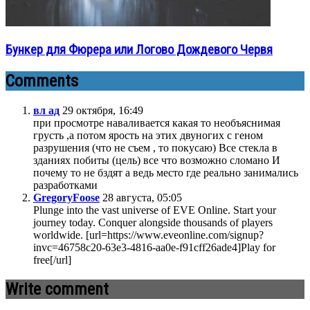
Бункер для Фюрера или Логово Дождевого Червя
Comments
вл ад
29 октября, 16:49
при просмотре наваливается какая то необъяснимая
грусть ,а потом ярость на этих двуногих с геном
разрушения (что не съем , то покусаю) Все стекла в
зданиях побиты (цель) все что возможно сломано И
почему то не бздят а ведь место где реально занимались
разработками
GregoryFoose
28 августа, 05:05
Plunge into the vast universe of EVE Online. Start your
journey today. Conquer alongside thousands of players
worldwide. [url=https://www.eveonline.com/signup?
invc=46758c20-63e3-4816-aa0e-f91cff26ade4]Play for
free[/url]
Write comment