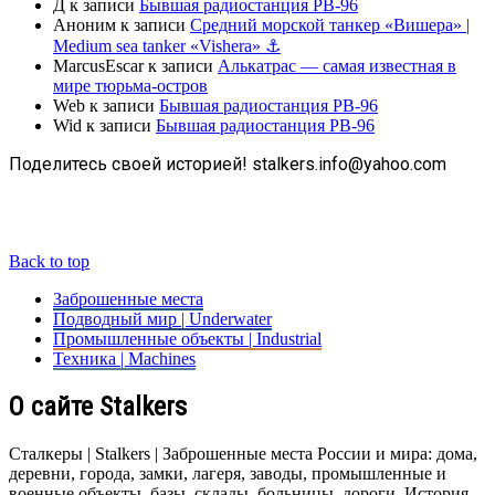
Д
к записи
Бывшая радиостанция РВ-96
Аноним
к записи
Средний морской танкер «Вишера» |
Medium sea tanker «Vishera» ⚓
MarcusEscar
к записи
Алькатрас — самая известная в
мире тюрьма-остров
Web
к записи
Бывшая радиостанция РВ-96
Wid
к записи
Бывшая радиостанция РВ-96
Поделитесь своей историей! stalkers.info@yahoo.com
Back to top
Заброшенные места
Подводный мир | Underwater
Промышленные объекты | Industrial
Техника | Machines
О сайте Stalkers
Сталкеры | Stalkers | Заброшенные места России и мира: дома,
деревни, города, замки, лагеря, заводы, промышленные и
военные объекты, базы, склады, больницы, дороги. История