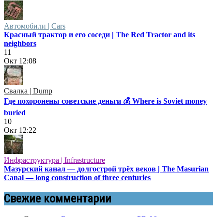
Автомобили | Cars
Красный трактор и его соседи | The Red Tractor and its
neighbors
11
Окт
12:08
Свалка | Dump
Где похоронены советские деньги 💰 Where is Soviet money
buried
10
Окт
12:22
Инфраструктура | Infrastructure
Мазурский канал — долгострой трёх веков | The Masurian
Canal — long construction of three centuries
Свежие комментарии