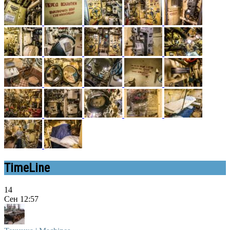
TimeLine
14
Сен
12:57