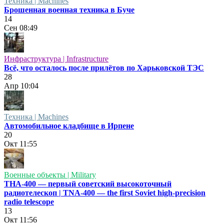
Техника | Machines
Брошенная военная техника в Буче
14
Сен
08:49
Инфраструктура | Infrastructure
Всё, что осталось после прилётов по Харьковской ТЭС
28
Апр
10:04
Техника | Machines
Автомобильное кладбище в Ирпене
20
Окт
11:55
Военные объекты | Military
ТНА-400 — первый советский высокоточный
радиотелескоп | TNA-400 — the first Soviet high-precision
radio telescope
13
Окт
11:56