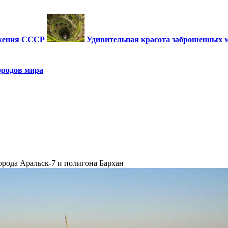
ужения СССР
Удивительная красота заброшенных 
ородов мира
города Аральск-7 и полигона Бархан