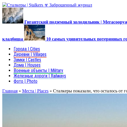
Гигантский подземный холодильник | Мегасоор
кладбища
10 самых удивительных потерянных г
Города | Cities
Деревни | Villages
Замки | Castles
Дома | Houses
Военные объекты | Military
Железные дороги | Railways
Фото | Photo
Главная
»
Места | Places
»
Сталкеры показали, что осталось от 