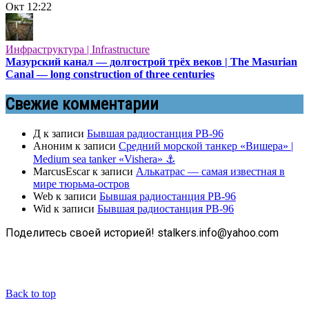
Окт
12:22
Инфраструктура | Infrastructure
Мазурский канал — долгострой трёх веков | The Masurian
Canal — long construction of three centuries
Свежие комментарии
Д
к записи
Бывшая радиостанция РВ-96
Аноним
к записи
Средний морской танкер «Вишера» |
Medium sea tanker «Vishera» ⚓
MarcusEscar
к записи
Алькатрас — самая известная в
мире тюрьма-остров
Web
к записи
Бывшая радиостанция РВ-96
Wid
к записи
Бывшая радиостанция РВ-96
Поделитесь своей историей! stalkers.info@yahoo.com
Back to top