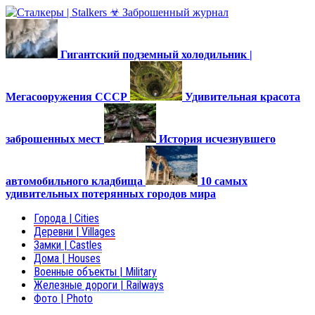
Гигантский подземный холодильник |
Мегасооружения СССР
Удивительная красота
заброшенных мест
История исчезнувшего
автомобильного кладбища
10 самых
удивительных потерянных городов мира
Города | Cities
Деревни | Villages
Замки | Castles
Дома | Houses
Военные объекты | Military
Железные дороги | Railways
Фото | Photo