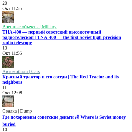
20
Окт
11:55
Военные объекты | Military
ТНА-400 — первый советский высокоточный
радиотелескоп | TNA-400 — the first Soviet high-precision
radio telescope
13
Окт
11:56
Автомобили | Cars
Красный трактор и его соседи | The Red Tractor and its
neighbors
11
Окт
12:08
Свалка | Dump
Где похоронены советские деньги 💰 Where is Soviet money
buried
10