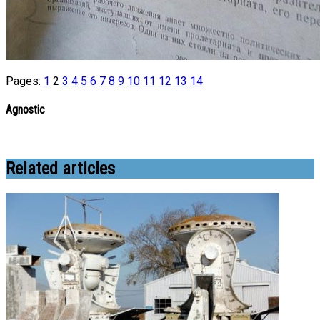
Pages:
1
2
3
4
5
6
7
8
9
10
11
12
13
14
Agnostic
Related articles