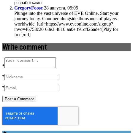
разработками
GregoryFoose
28 августа, 05:05
Plunge into the vast universe of EVE Online. Start your
journey today. Conquer alongside thousands of players
worldwide. [url=https://www.eveonline.com/signup?
invc=46758c20-63e3-4816-aa0e-f91cff26ade4]Play for
free[/url]
Write comment
*
*
*