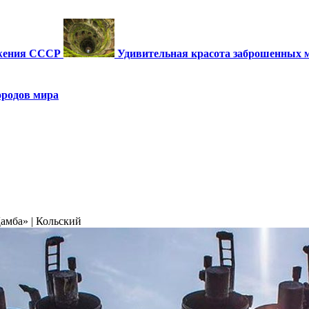
ужения СССР
Удивительная красота заброшенных 
ородов мира
амба» | Кольский