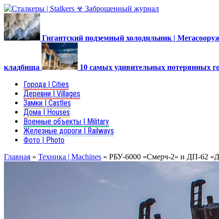
Гигантский подземный холодильник | Мегасоор
кладбища
10 самых удивительных потерянных г
Города | Cities
Деревни | Villages
Замки | Castles
Дома | Houses
Военные объекты | Military
Железные дороги | Railways
Фото | Photo
Главная
»
Техника | Machines
»
РБУ-6000 «Смерч-2» и ДП-62 «Д