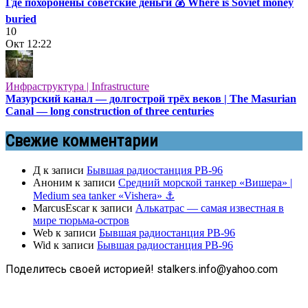
Где похоронены советские деньги 💰 Where is Soviet money
buried
10
Окт
12:22
Инфраструктура | Infrastructure
Мазурский канал — долгострой трёх веков | The Masurian
Canal — long construction of three centuries
Свежие комментарии
Д
к записи
Бывшая радиостанция РВ-96
Аноним
к записи
Средний морской танкер «Вишера» |
Medium sea tanker «Vishera» ⚓
MarcusEscar
к записи
Алькатрас — самая известная в
мире тюрьма-остров
Web
к записи
Бывшая радиостанция РВ-96
Wid
к записи
Бывшая радиостанция РВ-96
Поделитесь своей историей! stalkers.info@yahoo.com