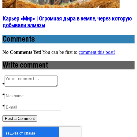
Карьер «Мир» | Огромная дыра в земле, через которую
добывали алмазы
Comments
No Comments Yet!
You can be first to
comment this post!
Write comment
*
*
*