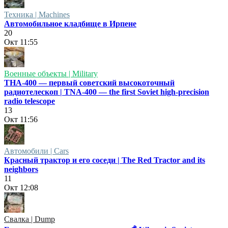
Техника | Machines
Автомобильное кладбище в Ирпене
20
Окт
11:55
Военные объекты | Military
ТНА-400 — первый советский высокоточный
радиотелескоп | TNA-400 — the first Soviet high-precision
radio telescope
13
Окт
11:56
Автомобили | Cars
Красный трактор и его соседи | The Red Tractor and its
neighbors
11
Окт
12:08
Свалка | Dump