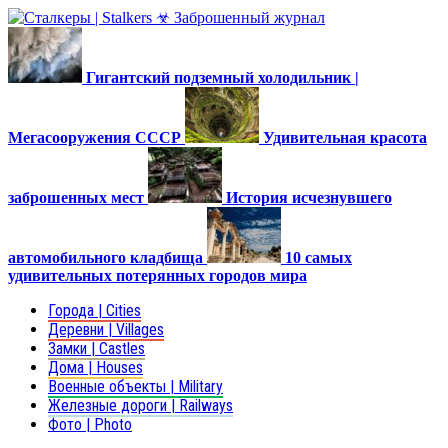
Гигантский подземный холодильник |
Мегасооружения СССР
Удивительная красота
заброшенных мест
История исчезнувшего
автомобильного кладбища
10 самых
удивительных потерянных городов мира
Города | Cities
Деревни | Villages
Замки | Castles
Дома | Houses
Военные объекты | Military
Железные дороги | Railways
Фото | Photo