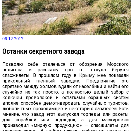
06.12.2017
Останки секретного завода
Позволю себе отвлечься от обозрения Морского
полигона и расскажу про то, откуда берутся
спасжилеты. В прошлом году в Крыму мне показали
прикольный тленный заводик. Предприятие это
спрятано между холмов вдали от населёнки и найти его
случайно не так просто, а полностью целый забор с
колючей проволокой и остатками охранных систем
вполне способен демотивировать случайных туристов,
любопытных проходимцев и некоторых лазателей. Есть
мнение, что завод этот выпускал торпеды или ракеты
для кораблей или подлодок, а для маскировки
производил «мирную продукцию» — спасжилеты для
морских судов. В любом случае, сейчас он похож на