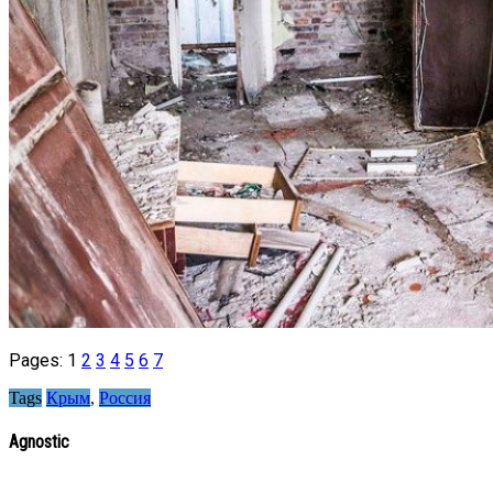
Pages:
1
2
3
4
5
6
7
Tags
Крым
,
Россия
Agnostic