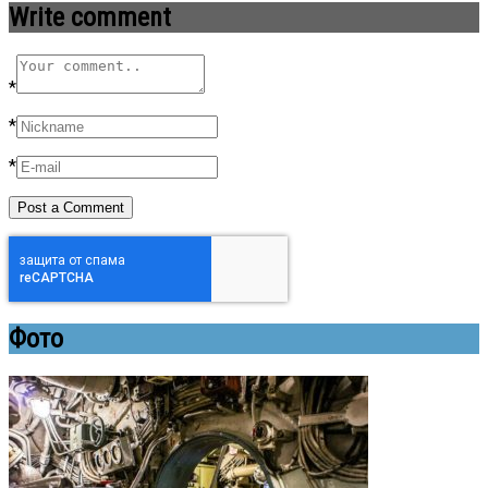
Write comment
*
*
*
Фото