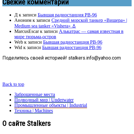
Свежие комментарии
Д
к записи
Бывшая радиостанция РВ-96
Аноним
к записи
Средний морской танкер «Вишера» |
Medium sea tanker «Vishera» ⚓
MarcusEscar
к записи
Алькатрас — самая известная в
мире тюрьма-остров
Web
к записи
Бывшая радиостанция РВ-96
Wid
к записи
Бывшая радиостанция РВ-96
Поделитесь своей историей! stalkers.info@yahoo.com
Back to top
Заброшенные места
Подводный мир | Underwater
Промышленные объекты | Industrial
Техника | Machines
О сайте Stalkers