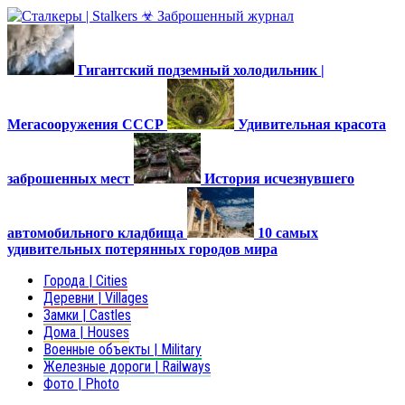
Гигантский подземный холодильник |
Мегасооружения СССР
Удивительная красота
заброшенных мест
История исчезнувшего
автомобильного кладбища
10 самых
удивительных потерянных городов мира
Города | Cities
Деревни | Villages
Замки | Castles
Дома | Houses
Военные объекты | Military
Железные дороги | Railways
Фото | Photo