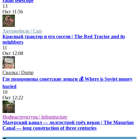
radio telescope
13
Окт
11:56
Автомобили | Cars
Красный трактор и его соседи | The Red Tractor and its
neighbors
11
Окт
12:08
Свалка | Dump
Где похоронены советские деньги 💰 Where is Soviet money
buried
10
Окт
12:22
Инфраструктура | Infrastructure
Мазурский канал — долгострой трёх веков | The Masurian
Canal — long construction of three centuries