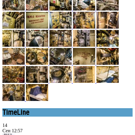
TimeLine
14
Сен
12:57