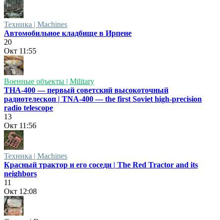
Техника | Machines
Автомобильное кладбище в Ирпене
20
Окт
11:55
Военные объекты | Military
ТНА-400 — первый советский высокоточный
радиотелескоп | TNA-400 — the first Soviet high-precision
radio telescope
13
Окт
11:56
Техника | Machines
Красный трактор и его соседи | The Red Tractor and its
neighbors
11
Окт
12:08