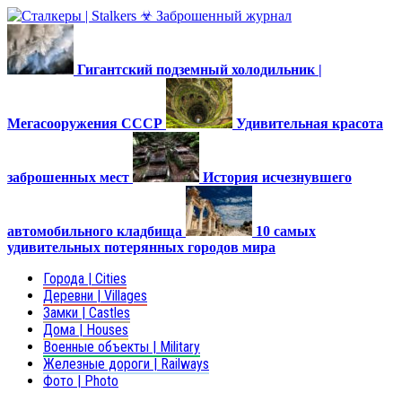
Гигантский подземный холодильник |
Мегасооружения СССР
Удивительная красота
заброшенных мест
История исчезнувшего
автомобильного кладбища
10 самых
удивительных потерянных городов мира
Города | Cities
Деревни | Villages
Замки | Castles
Дома | Houses
Военные объекты | Military
Железные дороги | Railways
Фото | Photo