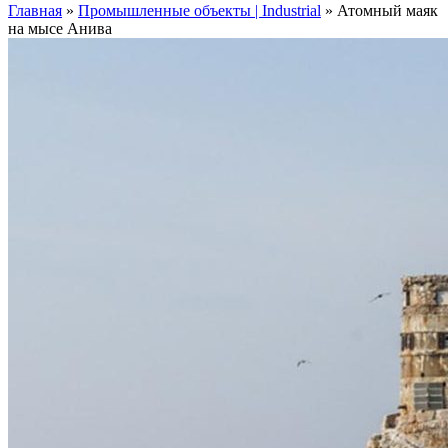
Главная
»
Промышленные объекты | Industrial
»
Атомный маяк
на мысе Анива