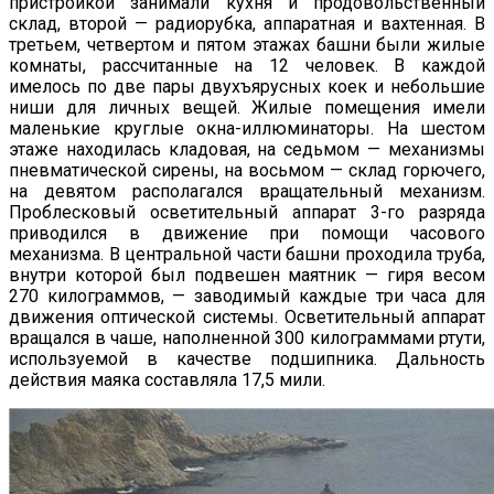
пристройкой занимали кухня и продовольственный
склад, второй — радиорубка, аппаратная и вахтенная. В
третьем, четвертом и пятом этажах башни были жилые
комнаты, рассчитанные на 12 человек. В каждой
имелось по две пары двухъярусных коек и небольшие
ниши для личных вещей. Жилые помещения имели
маленькие круглые окна-иллюминаторы. На шестом
этаже находилась кладовая, на седьмом — механизмы
пневматической сирены, на восьмом — склад горючего,
на девятом располагался вращательный механизм.
Проблесковый осветительный аппарат 3-го разряда
приводился в движение при помощи часового
механизма. В центральной части башни проходила труба,
внутри которой был подвешен маятник — гиря весом
270 килограммов, — заводимый каждые три часа для
движения оптической системы. Осветительный аппарат
вращался в чаше, наполненной 300 килограммами ртути,
используемой в качестве подшипника. Дальность
действия маяка составляла 17,5 мили.