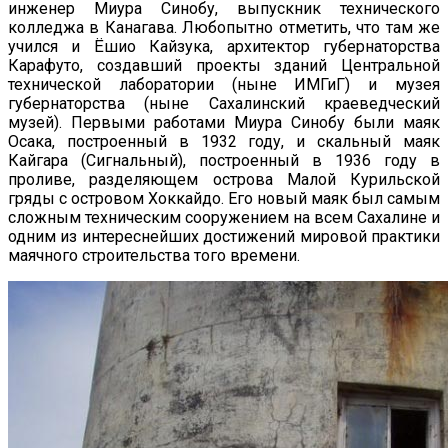
инженер Миура Синобу, выпускник технического
колледжа в Канагава. Любопытно отметить, что там же
учился и Ёшио Кайзука, архитектор губернаторства
Карафуто, создавший проекты зданий Центральной
технической лаборатории (ныне ИМГиГ) и музея
губернаторства (ныне Сахалинский краеведческий
музей). Первыми работами Миура Синобу были маяк
Осака, построенный в 1932 году, и скальный маяк
Кайгара (Сигнальный), построенный в 1936 году в
проливе, разделяющем острова Малой Курильской
гряды с островом Хоккайдо. Его новый маяк был самым
сложным техническим сооружением на всем Сахалине и
одним из интереснейших достижений мировой практики
маячного строительства того времени.