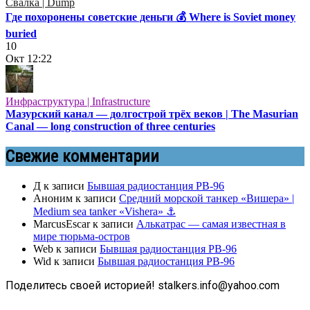
Свалка | Dump
Где похоронены советские деньги 💰 Where is Soviet money
buried
10
Окт
12:22
Инфраструктура | Infrastructure
Мазурский канал — долгострой трёх веков | The Masurian
Canal — long construction of three centuries
Свежие комментарии
Д
к записи
Бывшая радиостанция РВ-96
Аноним
к записи
Средний морской танкер «Вишера» |
Medium sea tanker «Vishera» ⚓
MarcusEscar
к записи
Алькатрас — самая известная в
мире тюрьма-остров
Web
к записи
Бывшая радиостанция РВ-96
Wid
к записи
Бывшая радиостанция РВ-96
Поделитесь своей историей! stalkers.info@yahoo.com