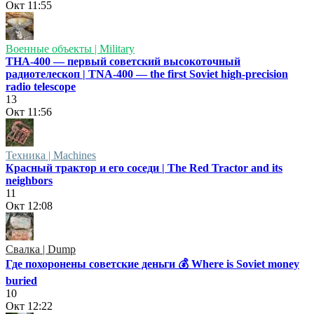
Окт
11:55
Военные объекты | Military
ТНА-400 — первый советский высокоточный
радиотелескоп | TNA-400 — the first Soviet high-precision
radio telescope
13
Окт
11:56
Техника | Machines
Красный трактор и его соседи | The Red Tractor and its
neighbors
11
Окт
12:08
Свалка | Dump
Где похоронены советские деньги 💰 Where is Soviet money
buried
10
Окт
12:22