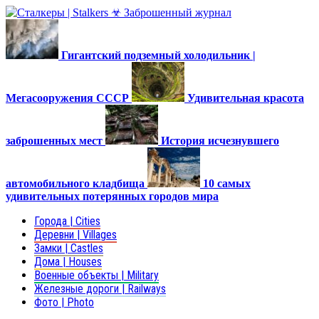
Гигантский подземный холодильник |
Мегасооружения СССР
Удивительная красота
заброшенных мест
История исчезнувшего
автомобильного кладбища
10 самых
удивительных потерянных городов мира
Города | Cities
Деревни | Villages
Замки | Castles
Дома | Houses
Военные объекты | Military
Железные дороги | Railways
Фото | Photo