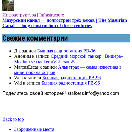
Инфраструктура | Infrastructure
Мазурский канал — долгострой трёх веков | The Masurian
Canal — long construction of three centuries
Свежие комментарии
Д
к записи
Бывшая радиостанция РВ-96
Аноним
к записи
Средний морской танкер «Вишера» |
Medium sea tanker «Vishera» ⚓
MarcusEscar
к записи
Алькатрас — самая известная в
мире тюрьма-остров
Web
к записи
Бывшая радиостанция РВ-96
Wid
к записи
Бывшая радиостанция РВ-96
Поделитесь своей историей! stalkers.info@yahoo.com
Back to top
Заброшенные места