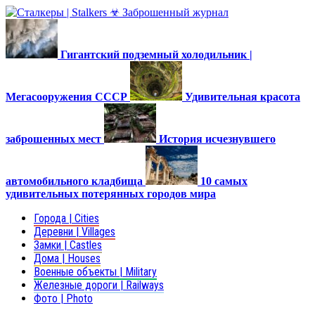
Гигантский подземный холодильник |
Мегасооружения СССР
Удивительная красота
заброшенных мест
История исчезнувшего
автомобильного кладбища
10 самых
удивительных потерянных городов мира
Города | Cities
Деревни | Villages
Замки | Castles
Дома | Houses
Военные объекты | Military
Железные дороги | Railways
Фото | Photo