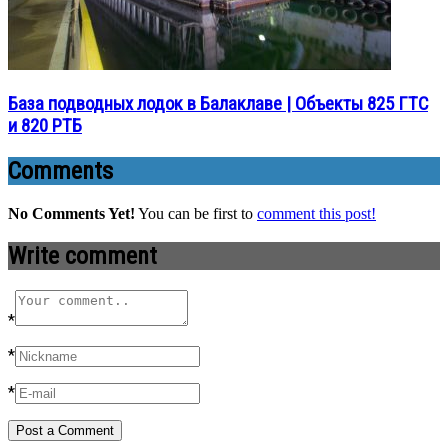
База подводных лодок в Балаклаве | Объекты 825 ГТС
и 820 РТБ
Comments
No Comments Yet!
You can be first to
comment this post!
Write comment
*
*
*