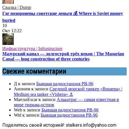
Свалка | Dump
Где похоронены советские деньги 💰 Where is Soviet money
buried
10
Окт
12:22
Инфраструктура | Infrastructure
Мазурский канал — долгострой трёх веков | The Masurian
Canal — long construction of three centuries
Свежие комментарии
Д
к записи
Бывшая радиостанция РВ-96
Аноним
к записи
Средний морской танкер «Вишера» |
Medium sea tanker «Vishera» ⚓
MarcusEscar
к записи
Алькатрас — самая известная в
мире тюрьма-остров
Web
к записи
Бывшая радиостанция РВ-96
Wid
к записи
Бывшая радиостанция РВ-96
Поделитесь своей историей! stalkers.info@yahoo.com