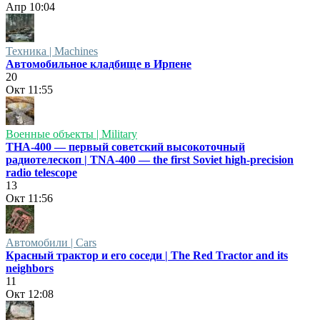
Апр
10:04
Техника | Machines
Автомобильное кладбище в Ирпене
20
Окт
11:55
Военные объекты | Military
ТНА-400 — первый советский высокоточный
радиотелескоп | TNA-400 — the first Soviet high-precision
radio telescope
13
Окт
11:56
Автомобили | Cars
Красный трактор и его соседи | The Red Tractor and its
neighbors
11
Окт
12:08