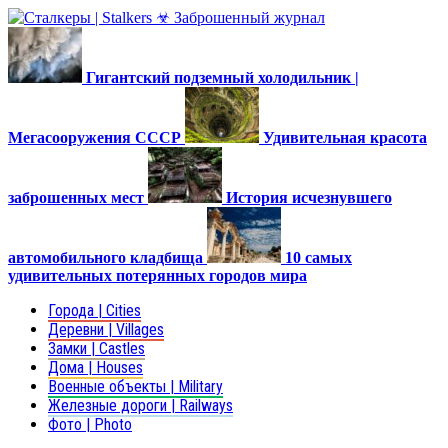
Гигантский подземный холодильник |
Мегасооружения СССР
Удивительная красота
заброшенных мест
История исчезнувшего
автомобильного кладбища
10 самых
удивительных потерянных городов мира
Города | Cities
Деревни | Villages
Замки | Castles
Дома | Houses
Военные объекты | Military
Железные дороги | Railways
Фото | Photo