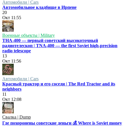
Автомобили | Cars
Автомобильное кладбище в Ирпене
20
Окт
11:55
Военные объекты | Military
ТНА-400 — первый советский высокоточный
радиотелескоп | TNA-400 — the first Soviet high-precision
radio telescope
13
Окт
11:56
Автомобили | Cars
Красный трактор и его соседи | The Red Tractor and its
neighbors
11
Окт
12:08
Свалка | Dump
Где похоронены советские деньги 💰 Where is Soviet money