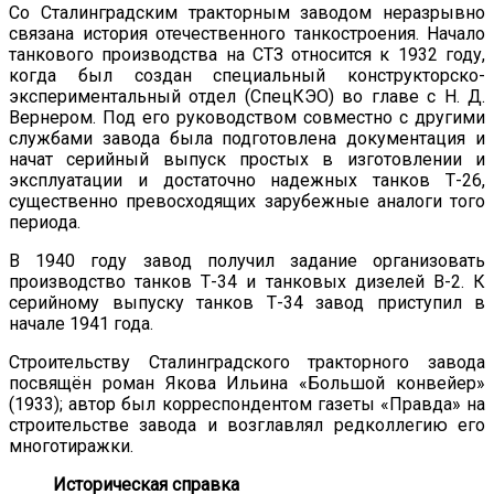
Со Сталинградским тракторным заводом неразрывно
связана история отечественного танкостроения. Начало
танкового производства на СТЗ относится к 1932 году,
когда был создан специальный конструкторско-
экспериментальный отдел (СпецКЭО) во главе с Н. Д.
Вернером. Под его руководством совместно с другими
службами завода была подготовлена документация и
начат серийный выпуск простых в изготовлении и
эксплуатации и достаточно надежных танков Т-26,
существенно превосходящих зарубежные аналоги того
периода.
В 1940 году завод получил задание организовать
производство танков Т-34 и танковых дизелей В-2. К
серийному выпуску танков Т-34 завод приступил в
начале 1941 года.
Строительству Сталинградского тракторного завода
посвящён роман Якова Ильина «Большой конвейер»
(1933); автор был корреспондентом газеты «Правда» на
строительстве завода и возглавлял редколлегию его
многотиражки.
Историческая справка