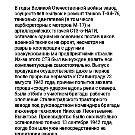
В годы Великой Отечественной войны завод
осуществлял выпуск и ремонт танков Т-34-76,
танковых двигателей (в том числе
карбюраторных моторов М-17) и
артиллерийских тягачей СТЗ-5-НАТИ,
оставаясь одним из основных поставщиков
военной техники на фронт, несмотря на
разрыв кооперации с другими
эвакуированными предприятиями отрасли.
Из-за этого СТЗ был вынужден делать все
комплектующие самостоятельно. Выпуск
продукции осуществлялся даже в период
после прорыва вермахта к Сталинграду 23
августа 1942 года, причем попытка захвата
города «сходу» ударом вдоль реки с севера,
была отбита с участием бригады рабочего
ополчения Сталинградского тракторного
завода под руководством командира бригады
инженера-технолога Николая Леонтьевича
Вычугова. Производство было окончательно
остановлено только 13 сентября 1942 года,
когда бои шли уже непосредственно на
территории завода.