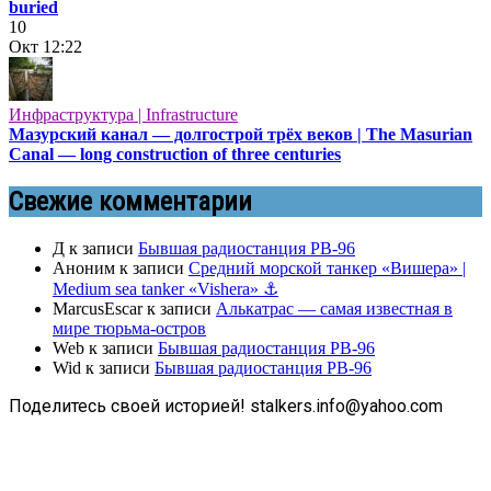
buried
10
Окт
12:22
Инфраструктура | Infrastructure
Мазурский канал — долгострой трёх веков | The Masurian
Canal — long construction of three centuries
Свежие комментарии
Д
к записи
Бывшая радиостанция РВ-96
Аноним
к записи
Средний морской танкер «Вишера» |
Medium sea tanker «Vishera» ⚓
MarcusEscar
к записи
Алькатрас — самая известная в
мире тюрьма-остров
Web
к записи
Бывшая радиостанция РВ-96
Wid
к записи
Бывшая радиостанция РВ-96
Поделитесь своей историей! stalkers.info@yahoo.com