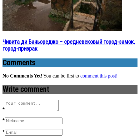
Чивита ди Баньореджо – средневековый город-замок,
город-призрак
Comments
No Comments Yet!
You can be first to
comment this post!
Write comment
*
*
*