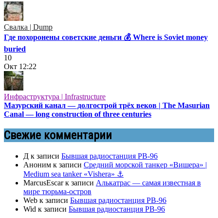
Свалка | Dump
Где похоронены советские деньги 💰 Where is Soviet money
buried
10
Окт
12:22
Инфраструктура | Infrastructure
Мазурский канал — долгострой трёх веков | The Masurian
Canal — long construction of three centuries
Свежие комментарии
Д
к записи
Бывшая радиостанция РВ-96
Аноним
к записи
Средний морской танкер «Вишера» |
Medium sea tanker «Vishera» ⚓
MarcusEscar
к записи
Алькатрас — самая известная в
мире тюрьма-остров
Web
к записи
Бывшая радиостанция РВ-96
Wid
к записи
Бывшая радиостанция РВ-96