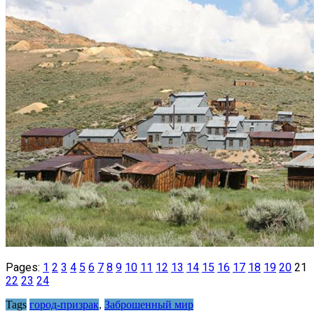
Pages:
1
2
3
4
5
6
7
8
9
10
11
12
13
14
15
16
17
18
19
20
21
22
23
24
Tags
город-призрак
,
Заброшенный мир