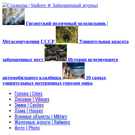
Гигантский подземный холодильник |
Мегасооружения СССР
Удивительная красота
заброшенных мест
История исчезнувшего
автомобильного кладбища
10 самых
удивительных потерянных городов мира
Города | Cities
Деревни | Villages
Замки | Castles
Дома | Houses
Военные объекты | Military
Железные дороги | Railways
Фото | Photo