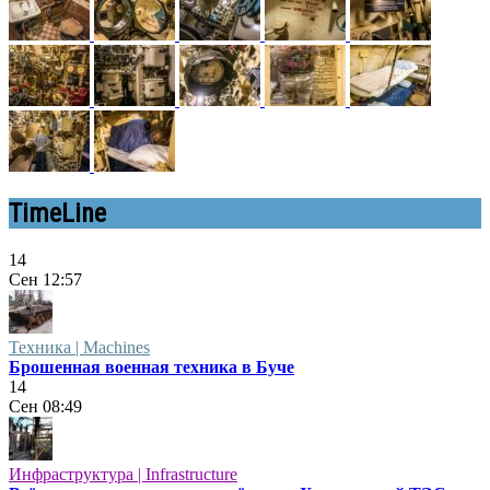
TimeLine
14
Сен
12:57
Техника | Machines
Брошенная военная техника в Буче
14
Сен
08:49
Инфраструктура | Infrastructure