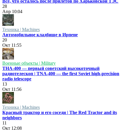
Всё, что осталось после прилётов по Харьковской ТЭС
28
Апр
10:04
Техника | Machines
Автомобильное кладбище в Ирпене
20
Окт
11:55
Военные объекты | Military
ТНА-400 — первый советский высокоточный
радиотелескоп | TNA-400 — the first Soviet high-precision
radio telescope
13
Окт
11:56
Техника | Machines
Красный трактор и его соседи | The Red Tractor and its
neighbors
11
Окт
12:08