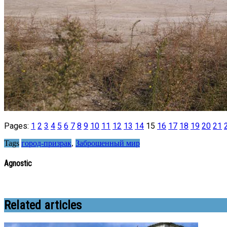
Pages:
1
2
3
4
5
6
7
8
9
10
11
12
13
14
15
16
17
18
19
20
21
Tags
город-призрак
,
Заброшенный мир
Agnostic
Related articles