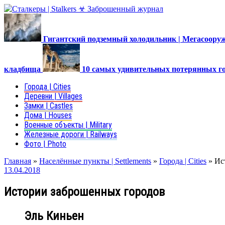
Гигантский подземный холодильник | Мегасоор
кладбища
10 самых удивительных потерянных г
Города | Cities
Деревни | Villages
Замки | Castles
Дома | Houses
Военные объекты | Military
Железные дороги | Railways
Фото | Photo
Главная
»
Населённые пункты | Settlements
»
Города | Cities
»
Ис
13.04.2018
Истории заброшенных городов
Эль Киньен