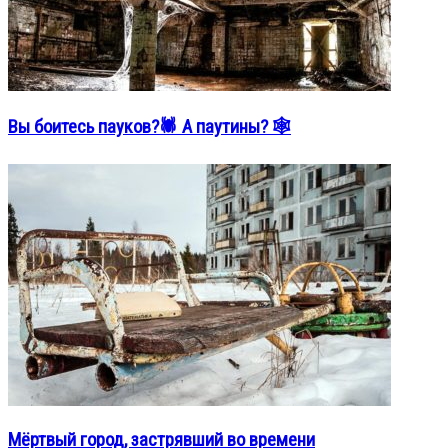
Вы боитесь пауков?🕷️ А паутины? 🕸️
Мёртвый город, застрявший во времени