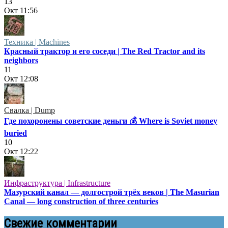
13
Окт
11:56
Техника | Machines
Красный трактор и его соседи | The Red Tractor and its
neighbors
11
Окт
12:08
Свалка | Dump
Где похоронены советские деньги 💰 Where is Soviet money
buried
10
Окт
12:22
Инфраструктура | Infrastructure
Мазурский канал — долгострой трёх веков | The Masurian
Canal — long construction of three centuries
Свежие комментарии