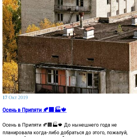
17
Окт
2019
Осень в Припяти 🍂🏢🏭🍁
Осень в Припяти 🍂🏢🏭🍁 До нынешнего года не
планировала когда-либо добраться до этого, пожалуй,