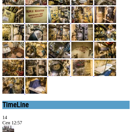
TimeLine
14
Сен
12:57