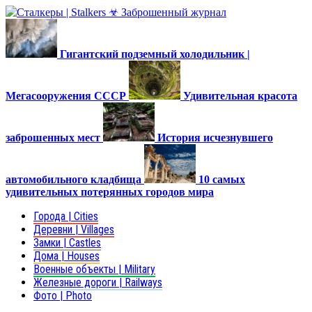
Гигантский подземный холодильник |
Мегасооружения СССР
Удивительная красота
заброшенных мест
История исчезнувшего
автомобильного кладбища
10 самых
удивительных потерянных городов мира
Города | Cities
Деревни | Villages
Замки | Castles
Дома | Houses
Военные объекты | Military
Железные дороги | Railways
Фото | Photo