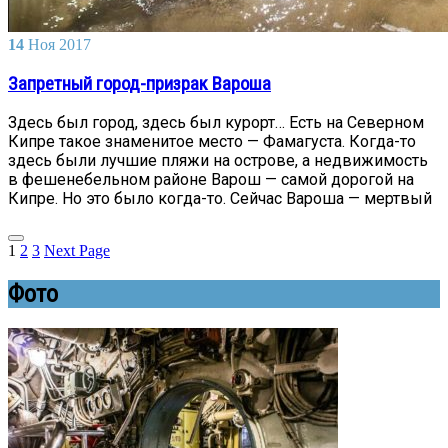
14
Ноя
2017
Запретный город-призрак Вароша
Здесь был город, здесь был курорт… Есть на Северном
Кипре такое знаменитое место — Фамагуста. Когда-то
здесь были лучшие пляжи на острове, а недвижимость
в фешенебельном районе Варош — самой дорогой на
Кипре. Но это было когда-то. Сейчас Вароша — мертвый
1
2
3
Next Page
Фото