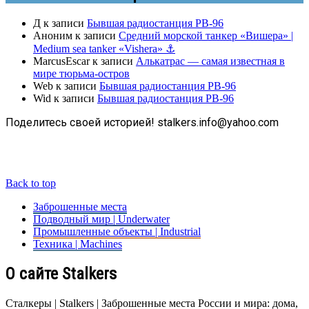
Д
к записи
Бывшая радиостанция РВ-96
Аноним
к записи
Средний морской танкер «Вишера» |
Medium sea tanker «Vishera» ⚓
MarcusEscar
к записи
Алькатрас — самая известная в
мире тюрьма-остров
Web
к записи
Бывшая радиостанция РВ-96
Wid
к записи
Бывшая радиостанция РВ-96
Поделитесь своей историей! stalkers.info@yahoo.com
Back to top
Заброшенные места
Подводный мир | Underwater
Промышленные объекты | Industrial
Техника | Machines
О сайте Stalkers
Сталкеры | Stalkers | Заброшенные места России и мира: дома,