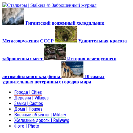
Гигантский подземный холодильник |
Мегасооружения СССР
Удивительная красота
заброшенных мест
История исчезнувшего
автомобильного кладбища
10 самых
удивительных потерянных городов мира
Города | Cities
Деревни | Villages
Замки | Castles
Дома | Houses
Военные объекты | Military
Железные дороги | Railways
Фото | Photo