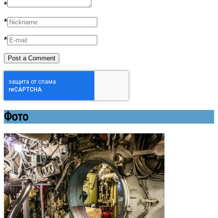
*
*
*
Фото