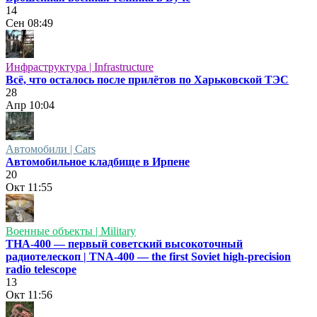
14
Сен
08:49
Инфраструктура | Infrastructure
Всё, что осталось после прилётов по Харьковской ТЭС
28
Апр
10:04
Автомобили | Cars
Автомобильное кладбище в Ирпене
20
Окт
11:55
Военные объекты | Military
ТНА-400 — первый советский высокоточный
радиотелескоп | TNA-400 — the first Soviet high-precision
radio telescope
13
Окт
11:56