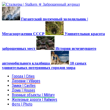
Гигантский подземный холодильник |
Мегасооружения СССР
Удивительная красота
заброшенных мест
История исчезнувшего
автомобильного кладбища
10 самых
удивительных потерянных городов мира
Города | Cities
Деревни | Villages
Замки | Castles
Дома | Houses
Военные объекты | Military
Железные дороги | Railways
Фото | Photo