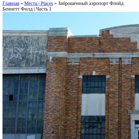
Главная
»
Места | Places
»
Заброшенный аэропорт Флойд
Беннетт Филд | Часть 1