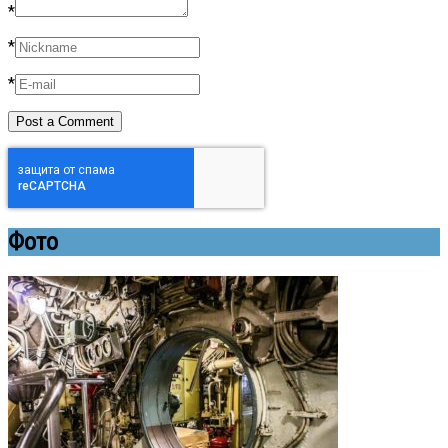
*
*
*
Фото