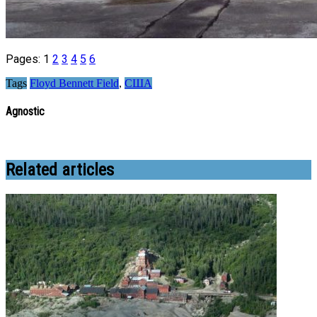
Pages:
1
2
3
4
5
6
Tags
Floyd Bennett Field
,
США
Agnostic
Related articles