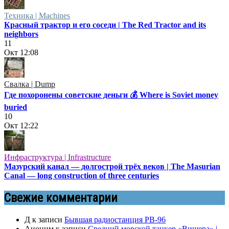
Техника | Machines
Красный трактор и его соседи | The Red Tractor and its
neighbors
11
Окт
12:08
Свалка | Dump
Где похоронены советские деньги 💰 Where is Soviet money
buried
10
Окт
12:22
Инфраструктура | Infrastructure
Мазурский канал — долгострой трёх веков | The Masurian
Canal — long construction of three centuries
Свежие комментарии
Д
к записи
Бывшая радиостанция РВ-96
Аноним
к записи
Средний морской танкер «Вишера» |