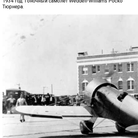
1934 год. Гоночный самолет Weddell-Williams Роско
Тюрнера.