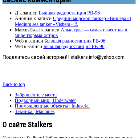
Д
к записи
Бывшая радиостанция РВ-96
Аноним
к записи
Средний морской танкер «Вишера» |
Medium sea tanker «Vishera» ⚓
MarcusEscar
к записи
Алькатрас — самая известная в
мире тюрьма-остров
Web
к записи
Бывшая радиостанция РВ-96
Wid
к записи
Бывшая радиостанция РВ-96
Поделитесь своей историей! stalkers.info@yahoo.com
Back to top
Заброшенные места
Подводный мир | Underwater
Промышленные объекты | Industrial
Техника | Machines
О сайте Stalkers
Сталкеры | Stalkers | Заброшенные места России и мира: дома,