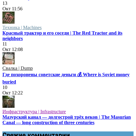
13
Окт
11:56
Техника | Machines
Красный трактор и его соседи | The Red Tractor and its
neighbors
11
Окт
12:08
Свалка | Dump
Где похоронены советские деньги 💰 Where is Soviet money
buried
10
Окт
12:22
Инфраструктура | Infrastructure
Мазурский канал — долгострой трёх веков | The Masurian
Canal — long construction of three centuries
Свежие комментарии