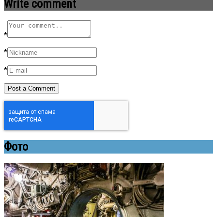
Write comment
*
*
*
Фото