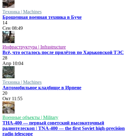
Техника | Machines
Брошенная военная техника в Буче
14
Сен
08:49
Инфраструктура | Infrastructure
Всё, что осталось после прилётов по Харьковской ТЭС
28
Апр
10:04
Техника | Machines
Автомобильное кладбище в Ирпене
20
Окт
11:55
Военные объекты | Military
ТНА-400 — первый советский высокоточный
радиотелескоп | TNA-400 — the first Soviet high-precision
radio telescope