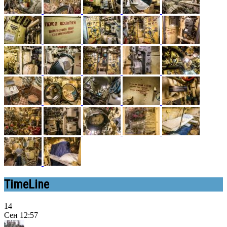
TimeLine
14
Сен
12:57