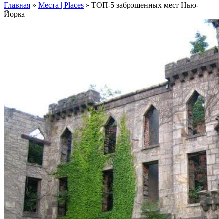
Главная
»
Места | Places
»
ТОП-5 заброшенных мест Нью-
Йорка