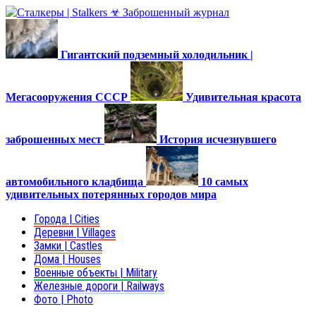
Гигантский подземный холодильник |
Мегасооружения СССР
Удивительная красота
заброшенных мест
История исчезнувшего
автомобильного кладбища
10 самых
удивительных потерянных городов мира
Города | Cities
Деревни | Villages
Замки | Castles
Дома | Houses
Военные объекты | Military
Железные дороги | Railways
Фото | Photo