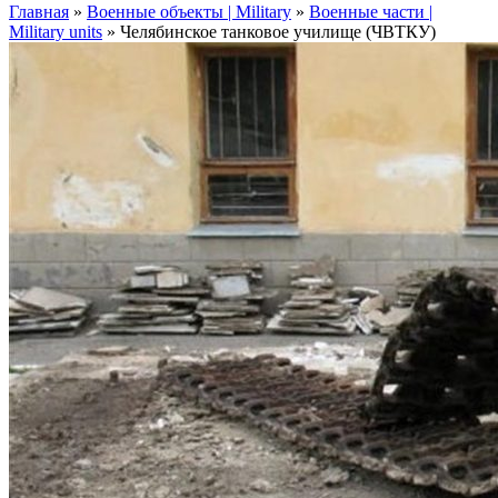
Главная
»
Военные объекты | Military
»
Военные части |
Military units
»
Челябинское танковое училище (ЧВТКУ)