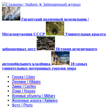
Гигантский подземный холодильник |
Мегасооружения СССР
Удивительная красота
заброшенных мест
История исчезнувшего
автомобильного кладбища
10 самых
удивительных потерянных городов мира
Города | Cities
Деревни | Villages
Замки | Castles
Дома | Houses
Военные объекты | Military
Железные дороги | Railways
Фото | Photo