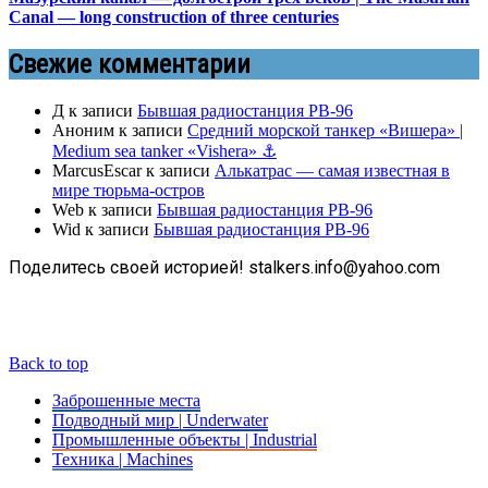
Canal — long construction of three centuries
Свежие комментарии
Д
к записи
Бывшая радиостанция РВ-96
Аноним
к записи
Средний морской танкер «Вишера» |
Medium sea tanker «Vishera» ⚓
MarcusEscar
к записи
Алькатрас — самая известная в
мире тюрьма-остров
Web
к записи
Бывшая радиостанция РВ-96
Wid
к записи
Бывшая радиостанция РВ-96
Поделитесь своей историей! stalkers.info@yahoo.com
Back to top
Заброшенные места
Подводный мир | Underwater
Промышленные объекты | Industrial
Техника | Machines