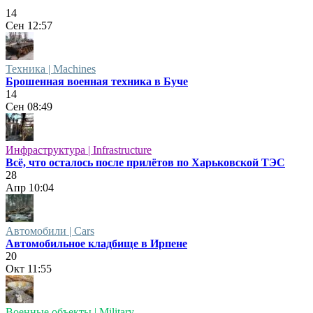
14
Сен
12:57
Техника | Machines
Брошенная военная техника в Буче
14
Сен
08:49
Инфраструктура | Infrastructure
Всё, что осталось после прилётов по Харьковской ТЭС
28
Апр
10:04
Автомобили | Cars
Автомобильное кладбище в Ирпене
20
Окт
11:55
Военные объекты | Military