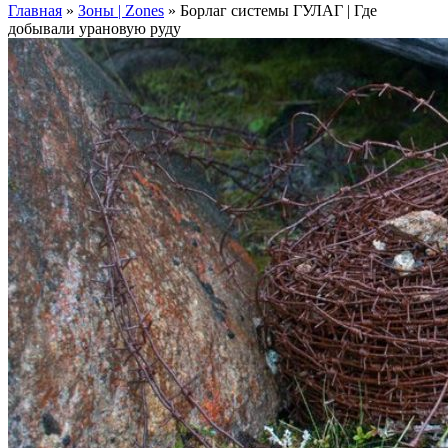
Главная
»
Зоны | Zones
»
Борлаг системы ГУЛАГ | Где
добывали урановую руду