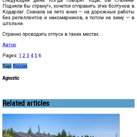
следующий день. Когда говорят: «Щас бы Сталина!
Подняли бы страну!», хочется отправить этих болтунов в
Кодарлаг. Сначала на лето вниз — на дорожные работы
без репеллентов и накомарников, а потом на зиму — в
штольни.
Странно проводить отпуск в таких местах…
Автор
Pages:
1
2
3
4
5
6
Tags
Россия
Agnostic
Related articles