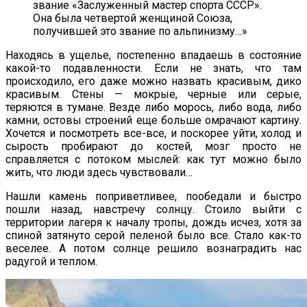
звание «Заслуженный мастер спорта СССР».
Она была четвертой женщиной Союза,
получившей это звание по альпинизму…»
Находясь в ущелье, постепенно впадаешь в состояние
какой-то подавленности. Если не знать, что там
происходило, его даже можно назвать красивым, дико
красивым. Стены — мокрые, черные или серые,
теряются в тумане. Везде либо морось, либо вода, либо
камни, остовы строений еще больше омрачают картину.
Хочется и посмотреть все-все, и поскорее уйти, холод и
сырость пробирают до костей, мозг просто не
справляется с потоком мыслей: как тут можно было
жить, что люди здесь чувствовали…
Нашли камень поприветливее, пообедали и быстро
пошли назад, навстречу солнцу. Стоило выйти с
территории лагеря к началу тропы, дождь исчез, хотя за
спиной затянуто серой пеленой было все. Стало как-то
веселее. А потом солнце решило вознаградить нас
радугой и теплом.