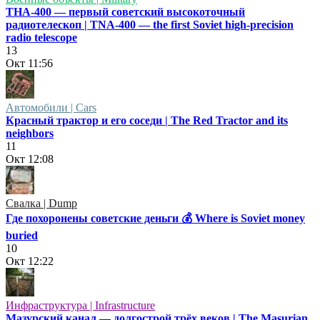
ТНА-400 — первый советский высокоточный
радиотелескоп | TNA-400 — the first Soviet high-precision
radio telescope
13
Окт
11:56
Автомобили | Cars
Красный трактор и его соседи | The Red Tractor and its
neighbors
11
Окт
12:08
Свалка | Dump
Где похоронены советские деньги 💰 Where is Soviet money
buried
10
Окт
12:22
Инфраструктура | Infrastructure
Мазурский канал — долгострой трёх веков | The Masurian