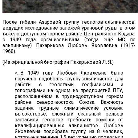
После гибели Азаровой группу геологов-альпинистов,
ведущих исследование залежей урановой руды в этом
тяжело доступном горном районе Центрального Кодара,
с 1949 года организовывала (тогда ещё МС по
альпинизму) Пахарькова Любовь Яковлевна (1917-
1968).
(Из официальной биографии Пахарьковой Л. Я.)
«…В 1949 году Любови Яковлевне было
поручено подобрать группу альпинистов для
работы с геологами, геофизиками и
топографами на одном из предприятий ПГУ,
расположенном в труднодоступном горном
районе северо-востока Союза. Важность
задания, трудные климатические условия,
высокогорье, сложный скальный рельеф
заставили геологов требовать помощи от
квалифицированных альпинистов. Любовь
Яковлевна подобрала группу из 8 человек,
которые в течение 1,5 лет успешно проводили