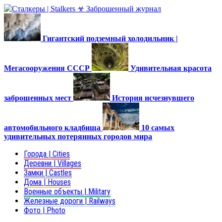
Гигантский подземный холодильник |
Мегасооружения СССР
Удивительная красота
заброшенных мест
История исчезнувшего
автомобильного кладбища
10 самых
удивительных потерянных городов мира
Города | Cities
Деревни | Villages
Замки | Castles
Дома | Houses
Военные объекты | Military
Железные дороги | Railways
Фото | Photo