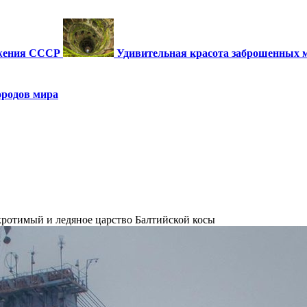
ужения СССР
Удивительная красота заброшенных 
ородов мира
кротимый и ледяное царство Балтийской косы