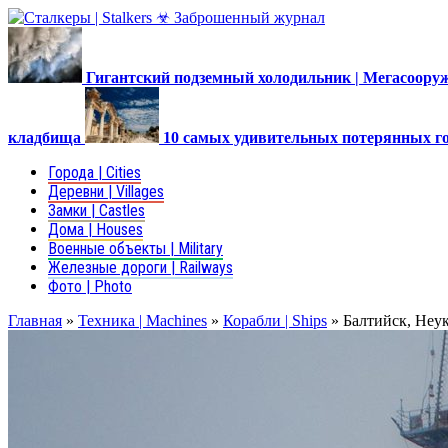
Гигантский подземный холодильник | Мегасоор
кладбища
10 самых удивительных потерянных г
Города | Cities
Деревни | Villages
Замки | Castles
Дома | Houses
Военные объекты | Military
Железные дороги | Railways
Фото | Photo
Главная
»
Техника | Machines
»
Корабли | Ships
»
Балтийск, Неу