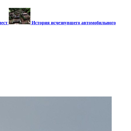
мест
История исчезнувшего автомобильного