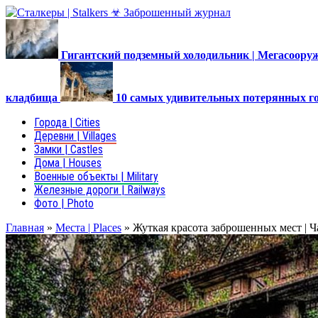
Гигантский подземный холодильник | Мегасоор
кладбища
10 самых удивительных потерянных г
Города | Cities
Деревни | Villages
Замки | Castles
Дома | Houses
Военные объекты | Military
Железные дороги | Railways
Фото | Photo
Главная
»
Места | Places
»
Жуткая красота заброшенных мест | Ч