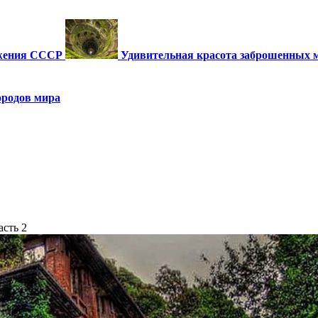
ужения СССР
Удивительная красота заброшенных 
ородов мира
асть 2