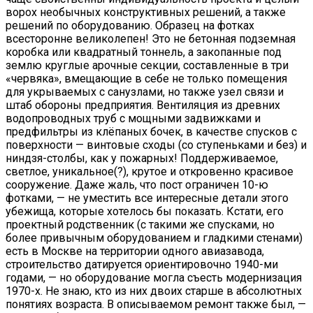
ворох необычных конструктивных решений, а также
решений по оборудованию. Образец на фотках
всесторонне великолепен! Это не бетонная подземная
коробка или квадратный тоннель, а закопанные под
землю круглые арочные секции, составленные в три
«червяка», вмещающие в себе не только помещения
для укрываемых с санузлами, но также узел связи и
штаб обороны предприятия. Вентиляция из древних
водопроводных труб с мощными задвижками и
предфильтры из клёпаных бочек, в качестве спусков с
поверхности — винтовые сходы (со ступеньками и без) и
ниндзя-столбы, как у пожарных! Поддерживаемое,
светлое, уникальное(?), крутое и откровенно красивое
сооружение. Даже жаль, что пост ограничен 10-ю
фотками, — не уместить все интересные детали этого
убежища, которые хотелось бы показать. Кстати, его
проектный родственник (с такими же спусками, но
более привычным оборудованием и гладкими стенами)
есть в Москве на территории одного авиазавода,
строительство датируется ориентировочно 1940-ми
годами, — но оборудование могла съесть модернизация
1970-х. Не знаю, кто из них двоих старше в абсолютных
понятиях возраста. В описываемом ремонт также был, —