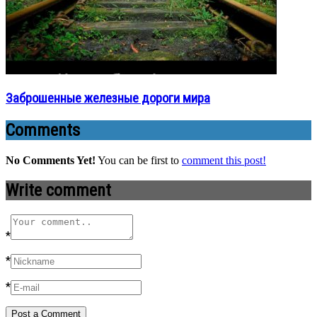
Заброшенные железные дороги мира
Comments
No Comments Yet!
You can be first to
comment this post!
Write comment
*
*
*