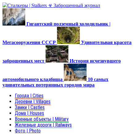
Гигантский подземный холодильник |
Мегасооружения СССР
Удивительная красота
заброшенных мест
История исчезнувшего
автомобильного кладбища
10 самых
удивительных потерянных городов мира
Города | Cities
Деревни | Villages
Замки | Castles
Дома | Houses
Военные объекты | Military
Железные дороги | Railways
Фото | Photo