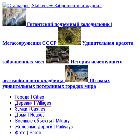
Гигантский подземный холодильник |
Мегасооружения СССР
Удивительная красота
заброшенных мест
История исчезнувшего
автомобильного кладбища
10 самых
удивительных потерянных городов мира
Города | Cities
Деревни | Villages
Замки | Castles
Дома | Houses
Военные объекты | Military
Железные дороги | Railways
Фото | Photo