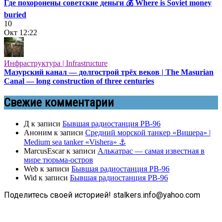
Где похоронены советские деньги 💰 Where is Soviet money
buried
10
Окт
12:22
Инфраструктура | Infrastructure
Мазурский канал — долгострой трёх веков | The Masurian
Canal — long construction of three centuries
Свежие комментарии
Д
к записи
Бывшая радиостанция РВ-96
Аноним
к записи
Средний морской танкер «Вишера» |
Medium sea tanker «Vishera» ⚓
MarcusEscar
к записи
Алькатрас — самая известная в
мире тюрьма-остров
Web
к записи
Бывшая радиостанция РВ-96
Wid
к записи
Бывшая радиостанция РВ-96
Поделитесь своей историей! stalkers.info@yahoo.com