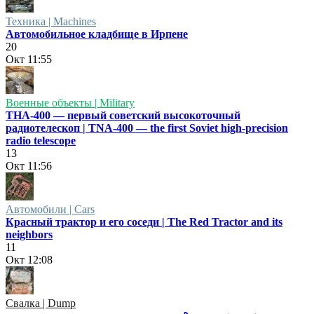
Техника | Machines
Автомобильное кладбище в Ирпене
20
Окт
11:55
Военные объекты | Military
ТНА-400 — первый советский высокоточный
радиотелескоп | TNA-400 — the first Soviet high-precision
radio telescope
13
Окт
11:56
Автомобили | Cars
Красный трактор и его соседи | The Red Tractor and its
neighbors
11
Окт
12:08
Свалка | Dump