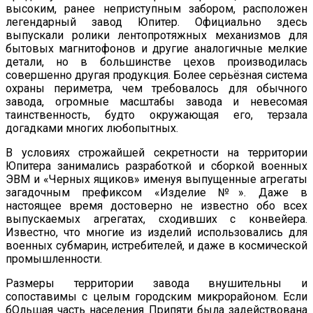
высоким, ранее неприступным забором, расположен
легендарный завод Юпитер. Официально здесь
выпускали ролики лентопротяжных механизмов для
бытовых магнитофонов и другие аналогичные мелкие
детали, но в большинстве цехов производилась
совершенно другая продукция. Более серьёзная система
охраны периметра, чем требовалось для обычного
завода, огромные масштабы завода и невесомая
таинственность, будто окружающая его, терзала
догадками многих любопытных.
В условиях строжайшей секретности на территории
Юпитера занимались разработкой и сборкой военных
ЭВМ и «Черных ящиков» именуя выпущенные агрегаты
загадочным префиксом «Изделие №». Даже в
настоящее время достоверно не известно обо всех
выпускаемых агрегатах, сходивших с конвейера.
Известно, что многие из изделий использовались для
военных субмарин, истребителей, и даже в космической
промышленности.
Размеры территории завода внушительны и
сопоставимы с целым городским микрорайоном. Если
бОльшая часть населения Припяти была задействована