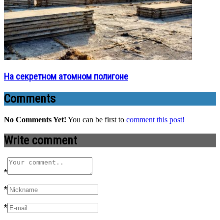
На секретном атомном полигоне
Comments
No Comments Yet!
You can be first to
comment this post!
Write comment
*
*
*