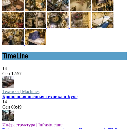
TimeLine
14
Сен
12:57
Техника | Machines
Брошенная военная техника в Буче
14
Сен
08:49
Инфраструктура | Infrastructure