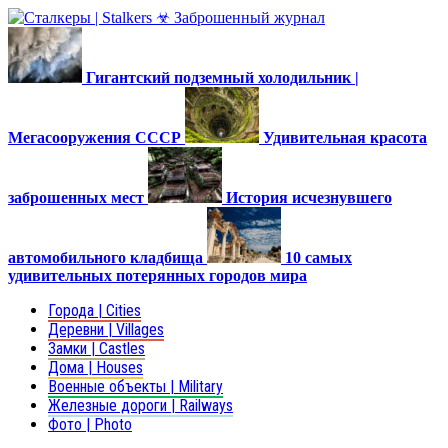
Гигантский подземный холодильник |
Мегасооружения СССР
Удивительная красота
заброшенных мест
История исчезнувшего
автомобильного кладбища
10 самых
удивительных потерянных городов мира
Города | Cities
Деревни | Villages
Замки | Castles
Дома | Houses
Военные объекты | Military
Железные дороги | Railways
Фото | Photo