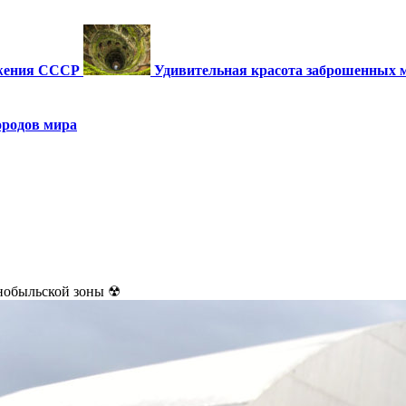
ужения СССР
Удивительная красота заброшенных 
ородов мира
нобыльской зоны ☢