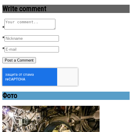
Write comment
*
*
*
Фото