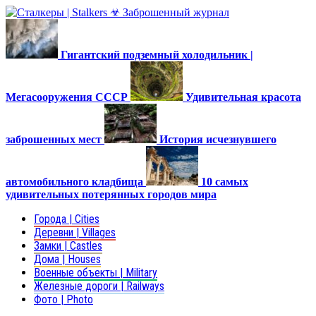
Гигантский подземный холодильник |
Мегасооружения СССР
Удивительная красота
заброшенных мест
История исчезнувшего
автомобильного кладбища
10 самых
удивительных потерянных городов мира
Города | Cities
Деревни | Villages
Замки | Castles
Дома | Houses
Военные объекты | Military
Железные дороги | Railways
Фото | Photo