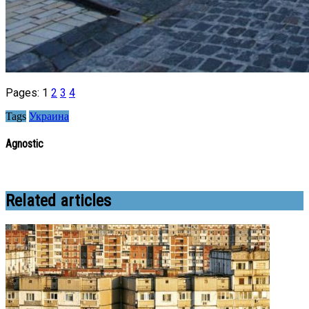
Pages:
1
2
3
4
Tags
Украина
Agnostic
Related articles