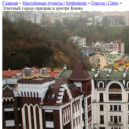
Главная
»
Населённые пункты | Settlements
»
Города | Cities
»
Элитный город–призрак в центре Киева