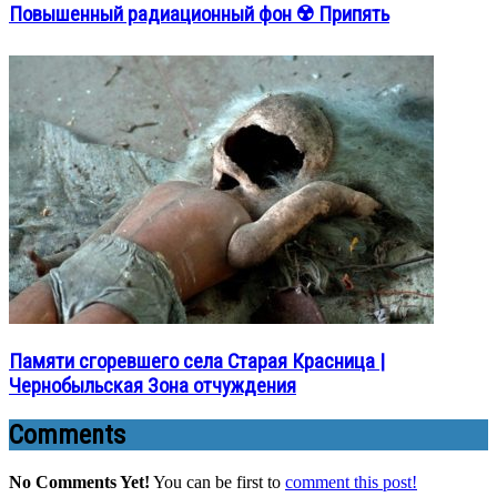
Повышенный радиационный фон ☢️ Припять
Памяти сгоревшего села Старая Красница |
Чернобыльская Зона отчуждения
Comments
No Comments Yet!
You can be first to
comment this post!