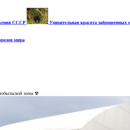
ужения СССР
Удивительная красота заброшенных 
ородов мира
нобыльской зоны ☢