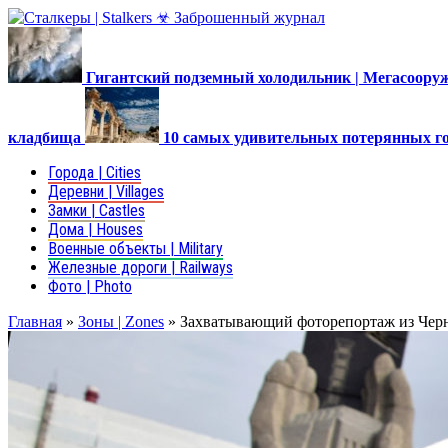
Гигантский подземный холодильник | Мегасоор
кладбища
10 самых удивительных потерянных г
Города | Cities
Деревни | Villages
Замки | Castles
Дома | Houses
Военные объекты | Military
Железные дороги | Railways
Фото | Photo
Главная
»
Зоны | Zones
»
Захватывающий фоторепортаж из Чер