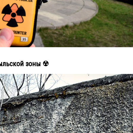
ыльской зоны ☢