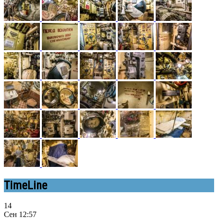
TimeLine
14
Сен
12:57