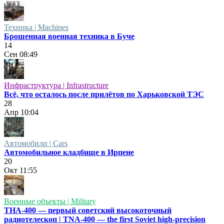
Техника | Machines
Брошенная военная техника в Буче
14
Сен
08:49
Инфраструктура | Infrastructure
Всё, что осталось после прилётов по Харьковской ТЭС
28
Апр
10:04
Автомобили | Cars
Автомобильное кладбище в Ирпене
20
Окт
11:55
Военные объекты | Military
ТНА-400 — первый советский высокоточный
радиотелескоп | TNA-400 — the first Soviet high-precision