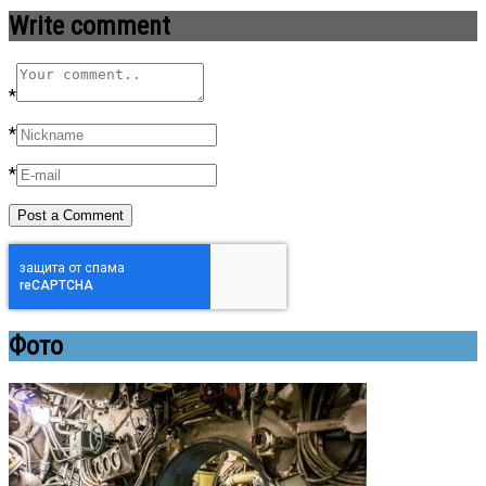
Write comment
*
*
*
Фото