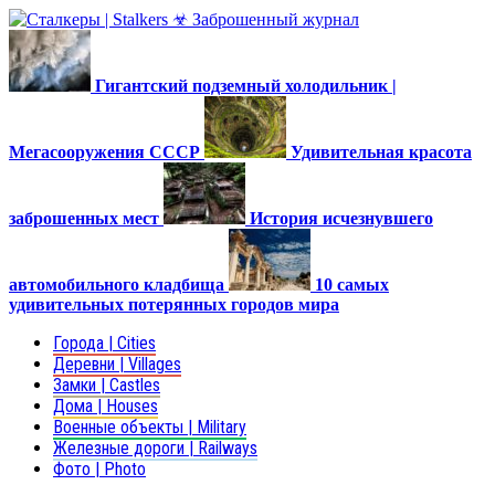
Гигантский подземный холодильник |
Мегасооружения СССР
Удивительная красота
заброшенных мест
История исчезнувшего
автомобильного кладбища
10 самых
удивительных потерянных городов мира
Города | Cities
Деревни | Villages
Замки | Castles
Дома | Houses
Военные объекты | Military
Железные дороги | Railways
Фото | Photo