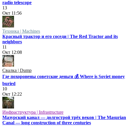
radio telescope
13
Окт
11:56
Техника | Machines
Красный трактор и его соседи | The Red Tractor and its
neighbors
11
Окт
12:08
Свалка | Dump
Где похоронены советские деньги 💰 Where is Soviet money
buried
10
Окт
12:22
Инфраструктура | Infrastructure
Мазурский канал — долгострой трёх веков | The Masurian
Canal — long construction of three centuries