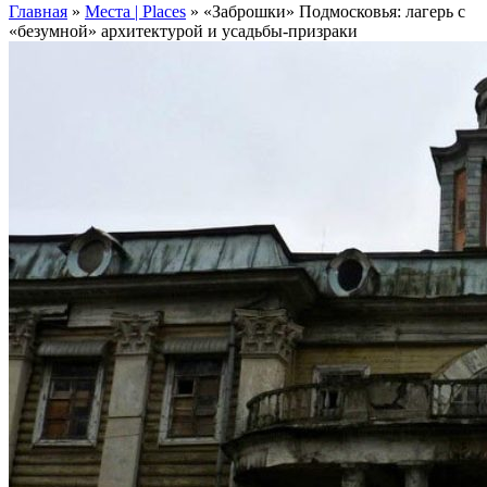
Главная
»
Места | Places
»
«Заброшки» Подмосковья: лагерь с
«безумной» архитектурой и усадьбы-призраки