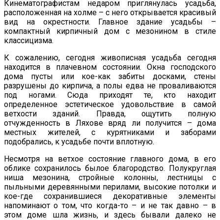
Кинематографистам недаром приглянулась усадьба,
расположенная на холме – с него открывается красивый
вид на окрестности. Главное здание усадьбы –
компактный кирпичный дом с мезонином в стиле
классицизма.
К сожалению, сегодня живописная усадьба сегодня
находится в плачевном состоянии. Окна господского
дома пусты или кое-как забиты досками, стены
разрушены до кирпича, а полы едва не проваливаются
под ногами. Сюда приходят те, кто находит
определенное эстетическое удовольствие в самой
ветхости зданий. Правда, ощутить полную
отчужденность в Ляхове вряд ли получится – дома
местных жителей, с курятниками и заборами
подобрались, к усадьбе почти вплотную.
Несмотря на ветхое состояние главного дома, в его
облике сохранилось былое благородство. Полукруглая
ниша мезонина, стройные колонны, лестницы с
пыльными деревянными перилами, высокие потолки и
кое-где сохранившиеся декоративные элементы
напоминают о том, что когда-то – и не так давно – в
этом доме шла жизнь, и здесь бывали далеко не