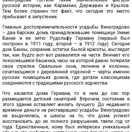
русской истории, как Карамзин, Державин и Крылов.
Тем более странен тот факт, что сегодня это место
пребывает в запустении.
Главные достопримечательности усадьбы Виноградово
– два барских дома, принадлежавшие помещице Эмме
Банзе и ее зятю Рудольфу Герману (первый был
построен в 1911 году, второй – в 1912 году). Сегодня
дом Банзы, сохранив остатки былой красоты, выглядит
так, как будто вот-вот развалится на части. Венчает его
покосившаяся башенка, часы на которой давно потеряли
свои стрелки. Овальные окна, лепнина и колонны,
сочетающиеся с деревянной отделкой — черты именно
русских помещичьих домов, где детали классицизма
соединяются с традициями русского зодчества.
Что касается дома Германа, то в нем до сих пор
размещается детский санаторий. Впрочем, состояние и
этого здания оставляет желать лучшего. До недавнего
времени деньги на реставрацию усадьбы Виноградово
не выделялись, и шансы на то, что дома успеют
восстановить до их полного разрушения, таяли год от
года. Единственные, кому был интересен уникальный