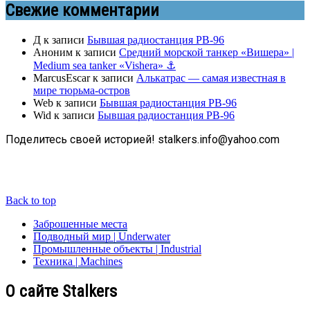
Свежие комментарии
Д
к записи
Бывшая радиостанция РВ-96
Аноним
к записи
Средний морской танкер «Вишера» |
Medium sea tanker «Vishera» ⚓
MarcusEscar
к записи
Алькатрас — самая известная в
мире тюрьма-остров
Web
к записи
Бывшая радиостанция РВ-96
Wid
к записи
Бывшая радиостанция РВ-96
Поделитесь своей историей! stalkers.info@yahoo.com
Back to top
Заброшенные места
Подводный мир | Underwater
Промышленные объекты | Industrial
Техника | Machines
О сайте Stalkers