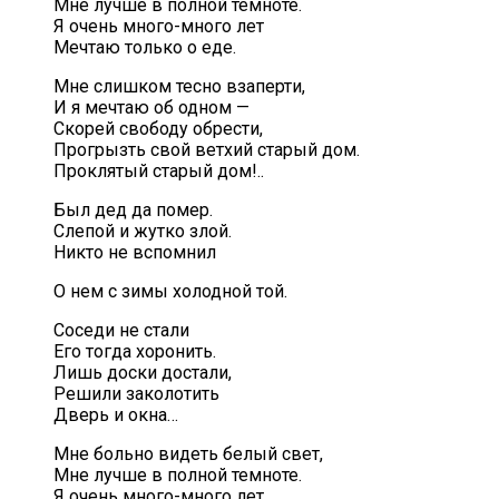
Мне лучше в полной темноте.
Я очень много-много лет
Мечтаю только о еде.
Мне слишком тесно взаперти,
И я мечтаю об одном —
Скорей свободу обрести,
Прогрызть свой ветхий старый дом.
Проклятый старый дом!..
Был дед да помер.
Слепой и жутко злой.
Никто не вспомнил
О нем с зимы холодной той.
Соседи не стали
Его тогда хоронить.
Лишь доски достали,
Решили заколотить
Дверь и окна…
Мне больно видеть белый свет,
Мне лучше в полной темноте.
Я очень много-много лет