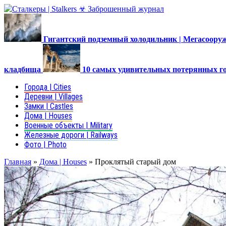
Гигантский подземный холодильник | Мегасоор
кладбища
10 самых удивительных потерянных г
Города | Cities
Деревни | Villages
Замки | Castles
Дома | Houses
Военные объекты | Military
Железные дороги | Railways
Фото | Photo
Главная
»
Дома | Houses
»
Проклятый старый дом