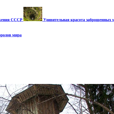
ужения СССР
Удивительная красота заброшенных 
ородов мира