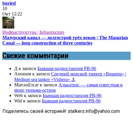
buried
10
Окт
12:22
Инфраструктура | Infrastructure
Мазурский канал — долгострой трёх веков | The Masurian
Canal — long construction of three centuries
Свежие комментарии
Д
к записи
Бывшая радиостанция РВ-96
Аноним
к записи
Средний морской танкер «Вишера» |
Medium sea tanker «Vishera» ⚓
MarcusEscar
к записи
Алькатрас — самая известная в
мире тюрьма-остров
Web
к записи
Бывшая радиостанция РВ-96
Wid
к записи
Бывшая радиостанция РВ-96
Поделитесь своей историей! stalkers.info@yahoo.com