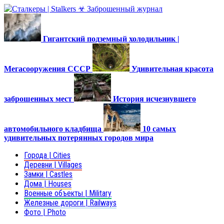
Гигантский подземный холодильник |
Мегасооружения СССР
Удивительная красота
заброшенных мест
История исчезнувшего
автомобильного кладбища
10 самых
удивительных потерянных городов мира
Города | Cities
Деревни | Villages
Замки | Castles
Дома | Houses
Военные объекты | Military
Железные дороги | Railways
Фото | Photo