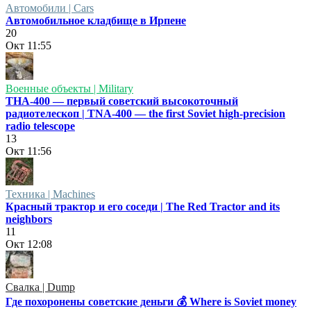
Автомобили | Cars
Автомобильное кладбище в Ирпене
20
Окт
11:55
Военные объекты | Military
ТНА-400 — первый советский высокоточный
радиотелескоп | TNA-400 — the first Soviet high-precision
radio telescope
13
Окт
11:56
Техника | Machines
Красный трактор и его соседи | The Red Tractor and its
neighbors
11
Окт
12:08
Свалка | Dump
Где похоронены советские деньги 💰 Where is Soviet money