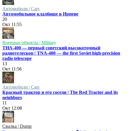
Автомобили | Cars
Автомобильное кладбище в Ирпене
20
Окт
11:55
Военные объекты | Military
ТНА-400 — первый советский высокоточный
радиотелескоп | TNA-400 — the first Soviet high-precision
radio telescope
13
Окт
11:56
Автомобили | Cars
Красный трактор и его соседи | The Red Tractor and its
neighbors
11
Окт
12:08
Свалка | Dump