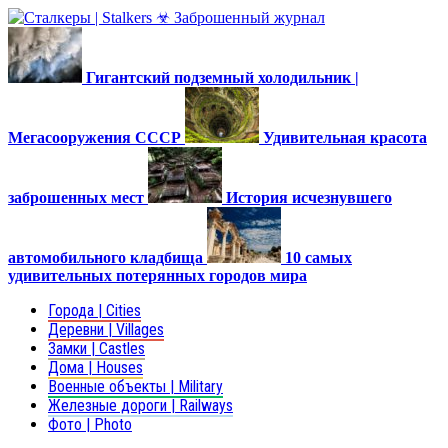
Гигантский подземный холодильник |
Мегасооружения СССР
Удивительная красота
заброшенных мест
История исчезнувшего
автомобильного кладбища
10 самых
удивительных потерянных городов мира
Города | Cities
Деревни | Villages
Замки | Castles
Дома | Houses
Военные объекты | Military
Железные дороги | Railways
Фото | Photo