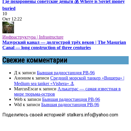
Где похоронены советские деньги 💰 Where is Soviet money
buried
10
Окт
12:22
Инфраструктура | Infrastructure
Мазурский канал — долгострой трёх веков | The Masurian
Canal — long construction of three centuries
Свежие комментарии
Д
к записи
Бывшая радиостанция РВ-96
Аноним
к записи
Средний морской танкер «Вишера» |
Medium sea tanker «Vishera» ⚓
MarcusEscar
к записи
Алькатрас — самая известная в
мире тюрьма-остров
Web
к записи
Бывшая радиостанция РВ-96
Wid
к записи
Бывшая радиостанция РВ-96
Поделитесь своей историей! stalkers.info@yahoo.com