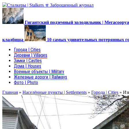
Гигантский подземный холодильник | Мегасоор
кладбища
10 самых удивительных потерянных г
Города | Cities
Деревни | Villages
Замки | Castles
Дома | Houses
Военные объекты | Military
Железные дороги | Railways
Фото | Photo
Главная
»
Населённые пункты | Settlements
»
Города | Cities
»
Из