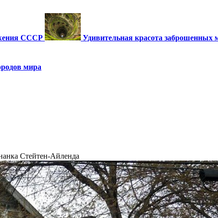
ужения СССР
Удивительная красота заброшенных 
ородов мира
нанка Стейтен-Айленда