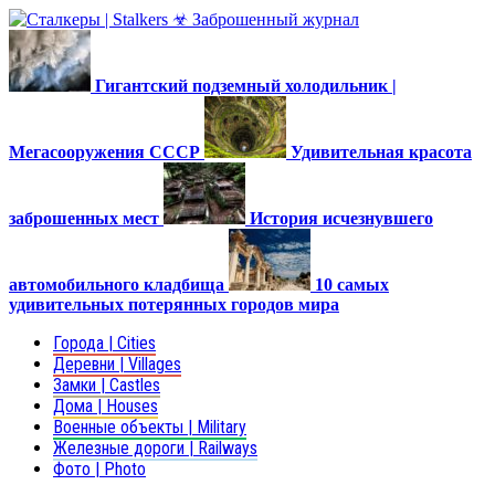
Гигантский подземный холодильник |
Мегасооружения СССР
Удивительная красота
заброшенных мест
История исчезнувшего
автомобильного кладбища
10 самых
удивительных потерянных городов мира
Города | Cities
Деревни | Villages
Замки | Castles
Дома | Houses
Военные объекты | Military
Железные дороги | Railways
Фото | Photo