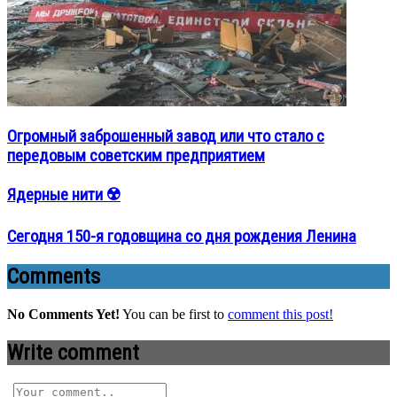
Огромный заброшенный завод или что стало с
передовым советским предприятием
Ядерные нити ☢️
Сегодня 150-я годовщина со дня рождения Ленина
Comments
No Comments Yet!
You can be first to
comment this post!
Write comment