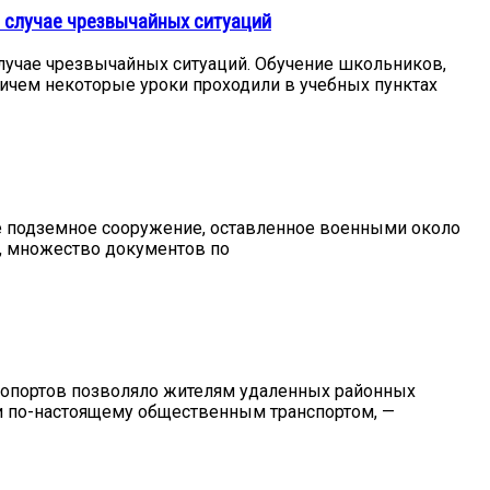
в случае чрезвычайных ситуаций
лучае чрезвычайных ситуаций. Обучение школьников,
ричем некоторые уроки проходили в учебных пунктах
ое подземное сооружение, оставленное военными около
о, множество документов по
ропортов позволяло жителям удаленных районных
ли по-настоящему общественным транспортом, —