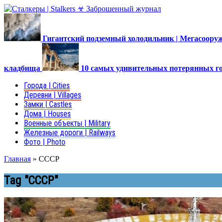
Гигантский подземный холодильник | Мегасоор
кладбища
10 самых удивительных потерянных г
Города | Cities
Деревни | Villages
Замки | Castles
Дома | Houses
Военные объекты | Military
Железные дороги | Railways
Фото | Photo
Главная
»
СССР
Tag "СССР"