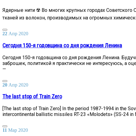
Ядерные нити ☢️ Во многих крупных городах Советского 
тканей из волокон, производимых на огромных химически
22
Апр
2020
Сегодня 150-я годовщина со дня рождения Ленина
Сегодня 150-я годовщина со дня рождения Ленина. Будуч
заброшек, политикой я практически не интересуюсь, а оц
—
20
Апр
2020
The last stop of Train Zero
[The last stop of Train Zero] In the period 1987-1994 in the S
intercontinental ballistic missiles RT-23 «Molodets» (SS-24 in 
11
Мар
2020