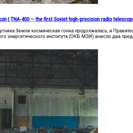
 TNA-400 — the first Soviet high-precision radio telescop
спутника Земли космическая гонка продолжалась, и Правит
го энергетического института (ОКБ МЭИ) внесло два пред