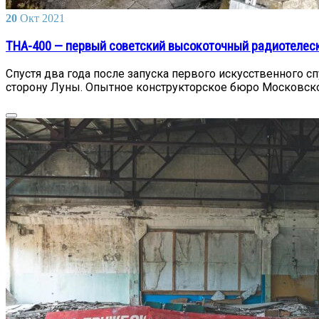
20
Окт
2021
ТНА-400 — первый советский высокоточный радиотелескоп |
Спустя два года после запуска первого искусственного 
сторону Луны. Опытное конструкторское бюро Московско