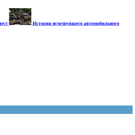
мест
История исчезнувшего автомобильного