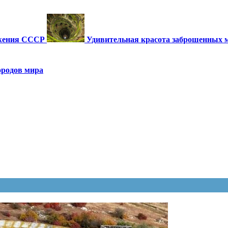
ужения СССР
Удивительная красота заброшенных 
ородов мира