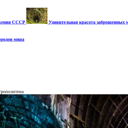
ужения СССР
Удивительная красота заброшенных 
ородов мира
трополитена