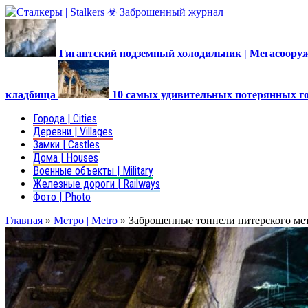
Гигантский подземный холодильник | Мегасоор
кладбища
10 самых удивительных потерянных г
Города | Cities
Деревни | Villages
Замки | Castles
Дома | Houses
Военные объекты | Military
Железные дороги | Railways
Фото | Photo
Главная
»
Метро | Metro
»
Заброшенные тоннели питерского ме