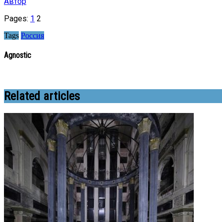
Автор
Pages:
1
2
Tags
Россия
Agnostic
Related articles