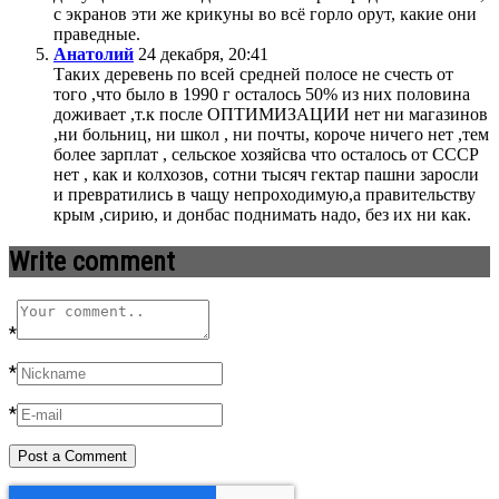
с экранов эти же крикуны во всё горло орут, какие они
праведные.
Анатолий
24 декабря, 20:41
Таких деревень по всей средней полосе не счесть от
того ,что было в 1990 г осталось 50% из них половина
доживает ,т.к после ОПТИМИЗАЦИИ нет ни магазинов
,ни больниц, ни школ , ни почты, короче ничего нет ,тем
более зарплат , сельское хозяйсва что осталось от СССР
нет , как и колхозов, сотни тысяч гектар пашни заросли
и превратились в чащу непроходимую,а правительству
крым ,сирию, и донбас поднимать надо, без их ни как.
Write comment
*
*
*