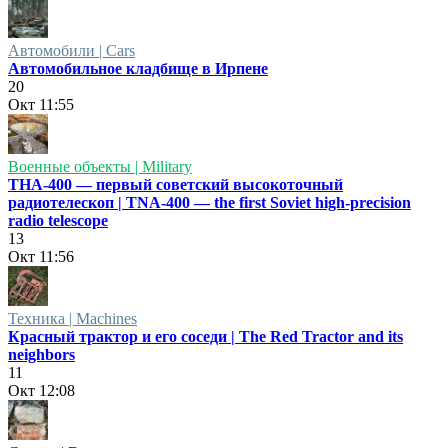
Автомобили | Cars
Автомобильное кладбище в Ирпене
20
Окт
11:55
Военные объекты | Military
ТНА-400 — первый советский высокоточный
радиотелескоп | TNA-400 — the first Soviet high-precision
radio telescope
13
Окт
11:56
Техника | Machines
Красный трактор и его соседи | The Red Tractor and its
neighbors
11
Окт
12:08