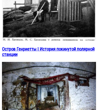
Остров Генриетты | История покинутой полярной
станции