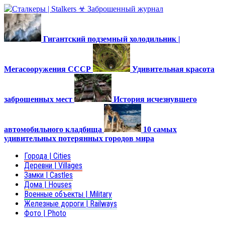
Гигантский подземный холодильник |
Мегасооружения СССР
Удивительная красота
заброшенных мест
История исчезнувшего
автомобильного кладбища
10 самых
удивительных потерянных городов мира
Города | Cities
Деревни | Villages
Замки | Castles
Дома | Houses
Военные объекты | Military
Железные дороги | Railways
Фото | Photo