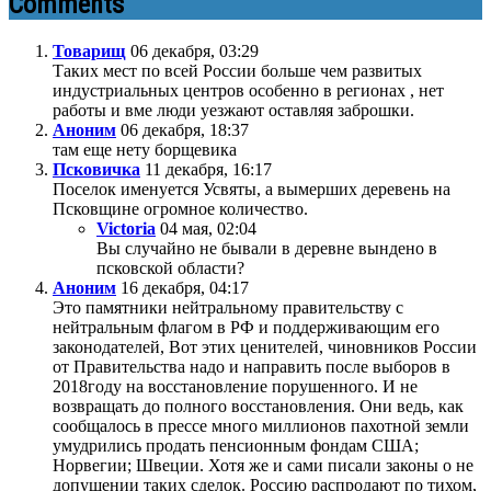
Comments
Товарищ
06 декабря, 03:29
Таких мест по всей России больше чем развитых
индустриальных центров особенно в регионах , нет
работы и вме люди уезжают оставляя заброшки.
Аноним
06 декабря, 18:37
там еще нету борщевика
Псковичка
11 декабря, 16:17
Поселок именуется Усвяты, а вымерших деревень на
Псковщине огромное количество.
Victoria
04 мая, 02:04
Вы случайно не бывали в деревне вындено в
псковской области?
Аноним
16 декабря, 04:17
Это памятники нейтральному правительству с
нейтральным флагом в РФ и поддерживающим его
законодателей, Вот этих ценителей, чиновников России
от Правительства надо и направить после выборов в
2018году на восстановление порушенного. И не
возвращать до полного восстановления. Они ведь, как
сообщалось в прессе много миллионов пахотной земли
умудрились продать пенсионным фондам США;
Норвегии; Швеции. Хотя же и сами писали законы о не
допущении таких сделок. Россию распродают по тихом,