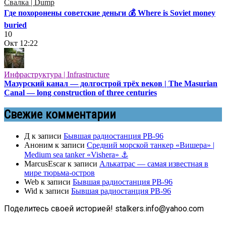
Свалка | Dump
Где похоронены советские деньги 💰 Where is Soviet money
buried
10
Окт
12:22
Инфраструктура | Infrastructure
Мазурский канал — долгострой трёх веков | The Masurian
Canal — long construction of three centuries
Свежие комментарии
Д
к записи
Бывшая радиостанция РВ-96
Аноним
к записи
Средний морской танкер «Вишера» |
Medium sea tanker «Vishera» ⚓
MarcusEscar
к записи
Алькатрас — самая известная в
мире тюрьма-остров
Web
к записи
Бывшая радиостанция РВ-96
Wid
к записи
Бывшая радиостанция РВ-96
Поделитесь своей историей! stalkers.info@yahoo.com