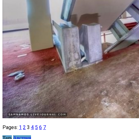
Pages:
1
2
3
4
5
6
7
Tags
Австрия