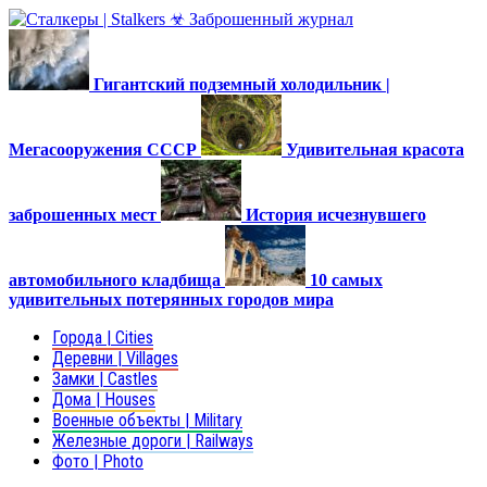
Гигантский подземный холодильник |
Мегасооружения СССР
Удивительная красота
заброшенных мест
История исчезнувшего
автомобильного кладбища
10 самых
удивительных потерянных городов мира
Города | Cities
Деревни | Villages
Замки | Castles
Дома | Houses
Военные объекты | Military
Железные дороги | Railways
Фото | Photo