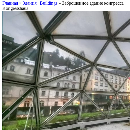
Главная
»
Здания | Buildings
»
Заброшенное здание конгресса |
Kongresshaus