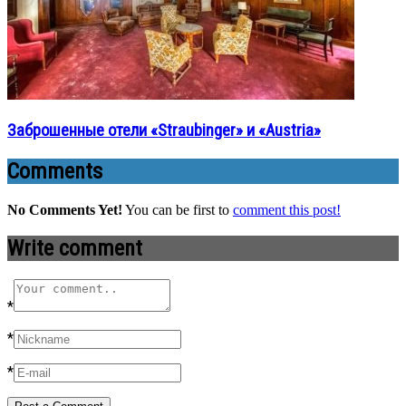
Заброшенные отели «Straubinger» и «Austria»
Comments
No Comments Yet!
You can be first to
comment this post!
Write comment
*
*
*