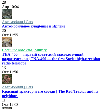
28
Апр
10:04
Автомобили | Cars
Автомобильное кладбище в Ирпене
20
Окт
11:55
Военные объекты | Military
ТНА-400 — первый советский высокоточный
радиотелескоп | TNA-400 — the first Soviet high-precision
radio telescope
13
Окт
11:56
Автомобили | Cars
Красный трактор и его соседи | The Red Tractor and its
neighbors
11
Окт
12:08