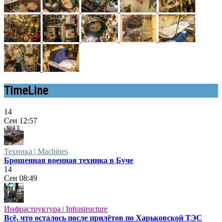
TimeLine
14
Сен
12:57
Техника | Machines
Брошенная военная техника в Буче
14
Сен
08:49
Инфраструктура | Infrastructure
Всё, что осталось после прилётов по Харьковской ТЭС