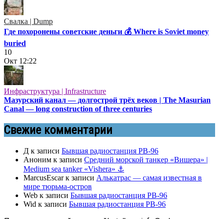
Свалка | Dump
Где похоронены советские деньги 💰 Where is Soviet money
buried
10
Окт
12:22
Инфраструктура | Infrastructure
Мазурский канал — долгострой трёх веков | The Masurian
Canal — long construction of three centuries
Свежие комментарии
Д
к записи
Бывшая радиостанция РВ-96
Аноним
к записи
Средний морской танкер «Вишера» |
Medium sea tanker «Vishera» ⚓
MarcusEscar
к записи
Алькатрас — самая известная в
мире тюрьма-остров
Web
к записи
Бывшая радиостанция РВ-96
Wid
к записи
Бывшая радиостанция РВ-96