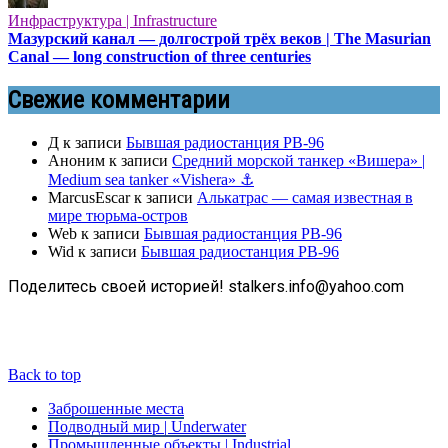
Инфраструктура | Infrastructure
Мазурский канал — долгострой трёх веков | The Masurian
Canal — long construction of three centuries
Свежие комментарии
Д
к записи
Бывшая радиостанция РВ-96
Аноним
к записи
Средний морской танкер «Вишера» |
Medium sea tanker «Vishera» ⚓
MarcusEscar
к записи
Алькатрас — самая известная в
мире тюрьма-остров
Web
к записи
Бывшая радиостанция РВ-96
Wid
к записи
Бывшая радиостанция РВ-96
Поделитесь своей историей! stalkers.info@yahoo.com
Back to top
Заброшенные места
Подводный мир | Underwater
Промышленные объекты | Industrial