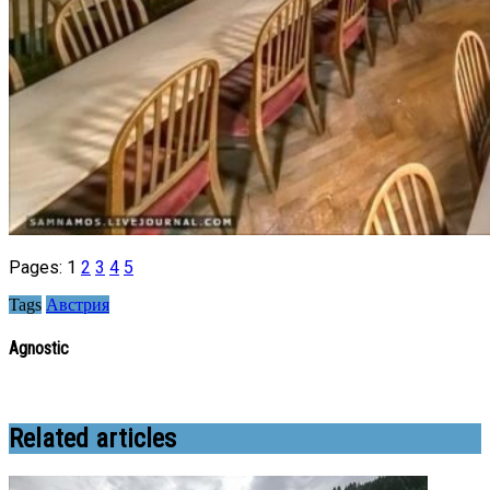
Pages:
1
2
3
4
5
Tags
Австрия
Agnostic
Related articles