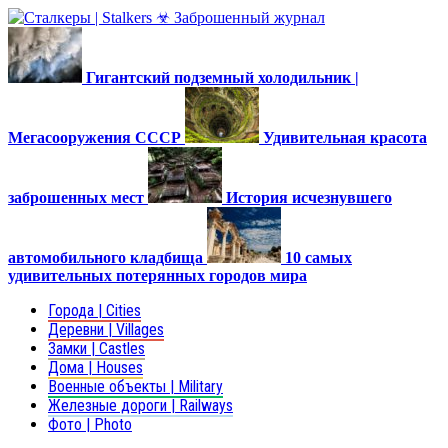
Гигантский подземный холодильник |
Мегасооружения СССР
Удивительная красота
заброшенных мест
История исчезнувшего
автомобильного кладбища
10 самых
удивительных потерянных городов мира
Города | Cities
Деревни | Villages
Замки | Castles
Дома | Houses
Военные объекты | Military
Железные дороги | Railways
Фото | Photo