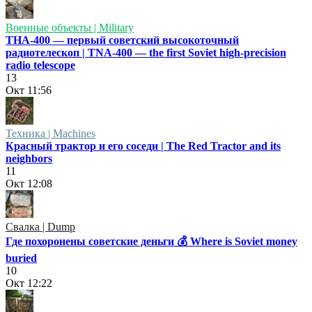
Военные объекты | Military
ТНА-400 — первый советский высокоточный
радиотелескоп | TNA-400 — the first Soviet high-precision
radio telescope
13
Окт
11:56
Техника | Machines
Красный трактор и его соседи | The Red Tractor and its
neighbors
11
Окт
12:08
Свалка | Dump
Где похоронены советские деньги 💰 Where is Soviet money
buried
10
Окт
12:22