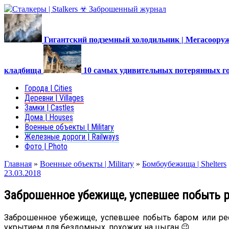
Гигантский подземный холодильник | Мегасоор
кладбища
10 самых удивительных потерянных г
Города | Cities
Деревни | Villages
Замки | Castles
Дома | Houses
Военные объекты | Military
Железные дороги | Railways
Фото | Photo
Главная
»
Военные объекты | Military
»
Бомбоубежища | Shelters
23.03.2018
Заброшенное убежище, успевшее побыть р
Заброшенное убежище, успевшее побыть баром или рес
укрытием для бездомных, похожих на цыган 😉