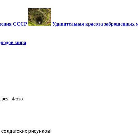
ужения СССР
Удивительная красота заброшенных 
ородов мира
арея | Фото
 солдатских рисунков!