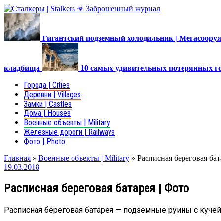
Гигантский подземный холодильник | Мегасоор
кладбища
10 самых удивительных потерянных г
Города | Cities
Деревни | Villages
Замки | Castles
Дома | Houses
Военные объекты | Military
Железные дороги | Railways
Фото | Photo
Главная
»
Военные объекты | Military
»
Расписная береговая бат
19.03.2018
Расписная береговая батарея | Фото
Расписная береговая батарея — подземные руины с кучей