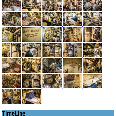
TimeLine