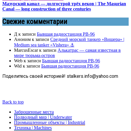
Мазурский канал — долгострой трёх веков | The Masurian
Canal — long construction of three centuries
Свежие комментарии
Д
к записи
Бывшая радиостанция РВ-96
Аноним
к записи
Средний морской танкер «Вишера» |
Medium sea tanker «Vishera» ⚓
MarcusEscar
к записи
Алькатрас — самая известная в
мире тюрьма-остров
Web
к записи
Бывшая радиостанция РВ-96
Wid
к записи
Бывшая радиостанция РВ-96
Поделитесь своей историей! stalkers.info@yahoo.com
Back to top
Заброшенные места
Подводный мир | Underwater
Промышленные объекты | Industrial
Техника | Machines