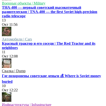
Военные объекты | Military
ТНА-400 — первый советский высокоточный
радиотелескоп | TNA-400 — the first Soviet high-precision
radio telescope
13
Окт
11:56
Автомобили | Cars
Красный трактор и его соседи | The Red Tractor and its
neighbors
11
Окт
12:08
Свалка | Dump
Где похоронены советские деньги 💰 Where is Soviet money
buried
10
Окт
12:22
Инфраструктура | Infrastructure