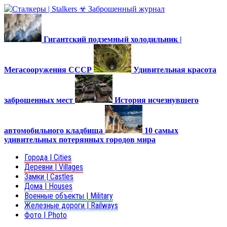
Гигантский подземный холодильник |
Мегасооружения СССР
Удивительная красота
заброшенных мест
История исчезнувшего
автомобильного кладбища
10 самых
удивительных потерянных городов мира
Города | Cities
Деревни | Villages
Замки | Castles
Дома | Houses
Военные объекты | Military
Железные дороги | Railways
Фото | Photo