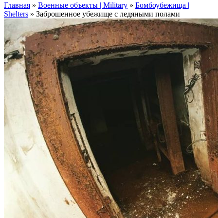
Главная
»
Военные объекты | Military
»
Бомбоубежища |
Shelters
»
Заброшенное убежище с ледяными полами