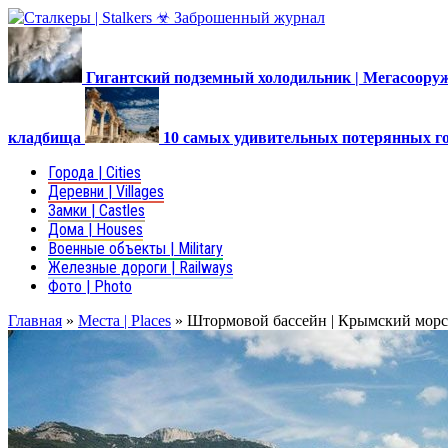
Гигантский подземный холодильник | Мегасоор
кладбища
10 самых удивительных потерянных г
Города | Cities
Деревни | Villages
Замки | Castles
Дома | Houses
Военные объекты | Military
Железные дороги | Railways
Фото | Photo
Главная
»
Места | Places
»
Штормовой бассейн | Крымский морс