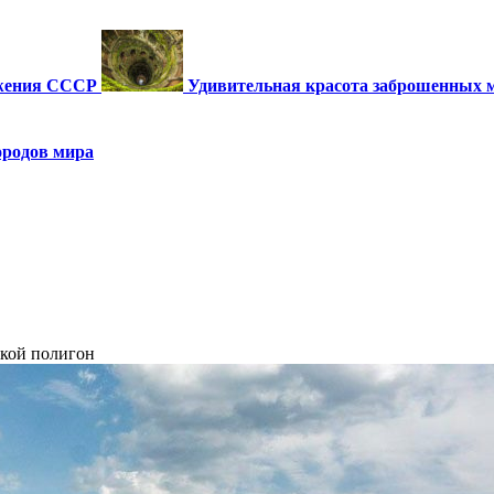
ужения СССР
Удивительная красота заброшенных 
ородов мира
кой полигон