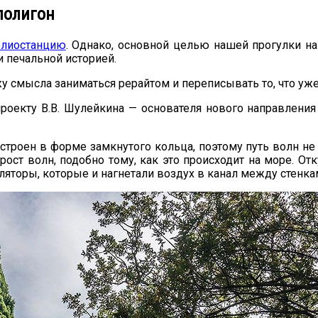
полигон
елиостанцию
. Однако, основной целью нашей прогулки н
и печальной историей.
ижу смысла заниматься рерайтом и переписывать то, что уж
роекту В.В. Шулейкина — основателя нового направлени
остроен в форме замкнутого кольца, поэтому путь волн не 
ст волн, подобно тому, как это происходит на море. От
торы, которые и нагнетали воздух в канал между стенкам