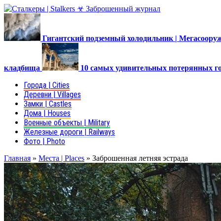
Гигантский подземный холодильник | Мегасоор
кладбища
10 самых удивительных потерянных г
Города | Cities
Деревни | Villages
Замки | Castles
Дома | Houses
Военные объекты | Military
Железные дороги | Railways
Фото | Photo
Главная
»
Места | Places
»
Заброшенная летняя эстрада