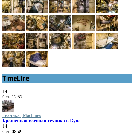
TimeLine
14
Сен
12:57
Техника | Machines
Брошенная военная техника в Буче
14
Сен
08:49