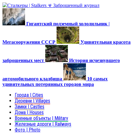
Гигантский подземный холодильник |
Мегасооружения СССР
Удивительная красота
заброшенных мест
История исчезнувшего
автомобильного кладбища
10 самых
удивительных потерянных городов мира
Города | Cities
Деревни | Villages
Замки | Castles
Дома | Houses
Военные объекты | Military
Железные дороги | Railways
Фото | Photo