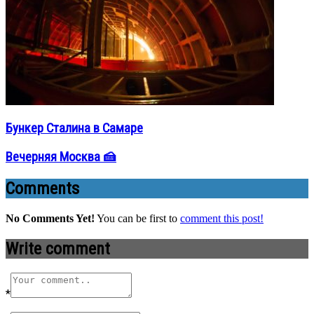
Бункер Сталина в Самаре
Вечерняя Москва 🍰
Comments
No Comments Yet!
You can be first to
comment this post!
Write comment
*