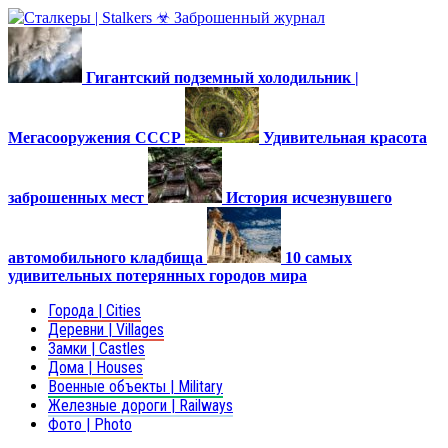
Гигантский подземный холодильник |
Мегасооружения СССР
Удивительная красота
заброшенных мест
История исчезнувшего
автомобильного кладбища
10 самых
удивительных потерянных городов мира
Города | Cities
Деревни | Villages
Замки | Castles
Дома | Houses
Военные объекты | Military
Железные дороги | Railways
Фото | Photo