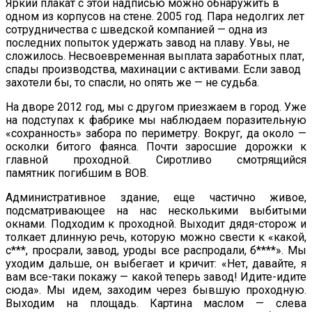
Яркий плакат с этой надписью можно обнаружить в
одном из корпусов на стене. 2005 год. Пара недолгих лет
сотрудничества с шведской компанией — одна из
последних попыток удержать завод на плаву. Увы, не
сложилось. Несвоевременная выплата заработных плат,
спады производства, махинации с активами. Если завод
захотели бы, то спасли, но опять же — не судьба.
На дворе 2012 год, мы с другом приезжаем в город. Уже
на подступах к фабрике мы наблюдаем поразительную
«сохранность» забора по периметру. Вокруг, да около —
осколки битого фаянса. Почти заросшие дорожки к
главной проходной. Сиротливо смотрящийся
памятник погибшим в ВОВ.
Административное здание, еще частично живое,
подсматривающее на нас несколькими выбитыми
окнами. Подходим к проходной. Выходит дядя-сторож и
толкает длинную речь, которую можно свести к «какой,
с***, просрали, завод, уроды все распродали, б****». Мы
уходим дальше, он выбегает и кричит: «Нет, давайте, я
вам все-таки покажу — какой теперь завод! Идите-идите
сюда». Мы идем, заходим через бывшую проходную.
Выходим на площадь. Картина маслом — слева