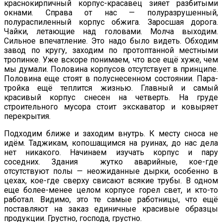
краснокирпичный корпус-красавец зияет разбитыми
окнами. Справа от нас — полуразрушенный,
полураспиленный корпус обжига. Заросшая дорога.
Чайки, летающие над головами. Молча выходим.
Сильное впечатление. Это надо было видеть. Обходим
завод по кругу, заходим по протоптанной местными
тропинке. Уже вскоре понимаем, что все ещё хуже, чем
мы думали. Половина корпусов отсутствует в принципе.
Половина еще стоят в полуснесенном состоянии. Пара-
тройка ещё теплится жизнью. Главный и самый
красивый корпус снесен на четверть. На груде
строительного мусора стоит экскаватор и ковыряет
перекрытия.
Подходим ближе и заходим внутрь. К месту сноса не
идём. Таджикам, копошащимся на руинах, до нас дела
нет никакого. Начинаем изучать корпус и пару
соседних. Здания жутко аварийные, кое-где
отсутствуют полы — неожиданные дырки, особенно в
цехах, кое-где сверху свисают всякие трубы. В одном
еще более-менее целом корпусе горел свет, и кто-то
работал. Видимо, это те самые работницы, что ещё
поставляют на заказ единичные красивые образцы
продукции. Грустно, господа, грустно.