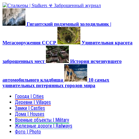
Гигантский подземный холодильник |
Мегасооружения СССР
Удивительная красота
заброшенных мест
История исчезнувшего
автомобильного кладбища
10 самых
удивительных потерянных городов мира
Города | Cities
Деревни | Villages
Замки | Castles
Дома | Houses
Военные объекты | Military
Железные дороги | Railways
Фото | Photo