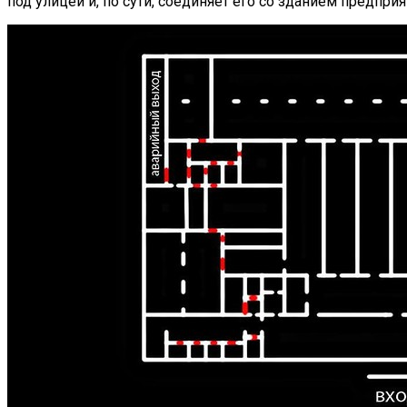
под улицей и, по сути, соединяет его со зданием предприя