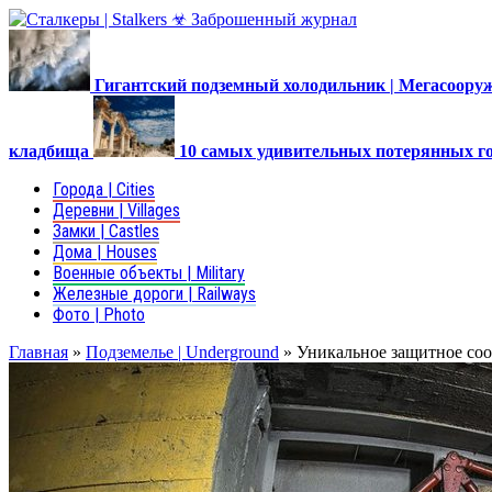
Гигантский подземный холодильник | Мегасоор
кладбища
10 самых удивительных потерянных г
Города | Cities
Деревни | Villages
Замки | Castles
Дома | Houses
Военные объекты | Military
Железные дороги | Railways
Фото | Photo
Главная
»
Подземелье | Underground
»
Уникальное защитное соо