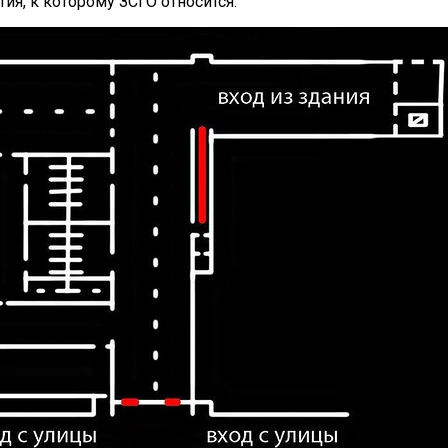
тия, к которому ЗСГО относится.